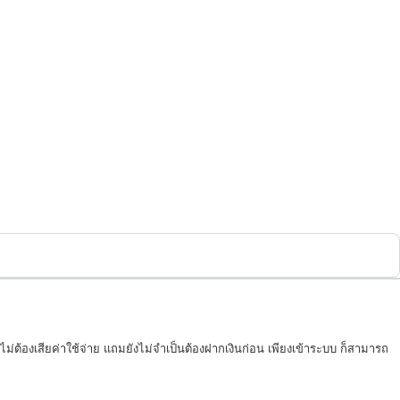
ม่ต้องเสียค่าใช้จ่าย แถมยังไม่จำเป็นต้องฝากเงินก่อน เพียงเข้าระบบ ก็สามารถ