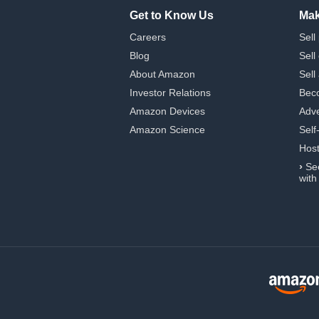
Get to Know Us
Mak
Careers
Sell
Blog
Sell
About Amazon
Sell
Investor Relations
Beco
Amazon Devices
Adve
Amazon Science
Self
Hos
›
Se
with