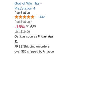
God of War Hits -
PlayStation 4
PlayStation
11,442
PlayStation 4
-18%
16
$
43
List:
$19.99
Get it as soon as
Friday, Apr
11
FREE Shipping on orders
over $35 shipped by Amazon