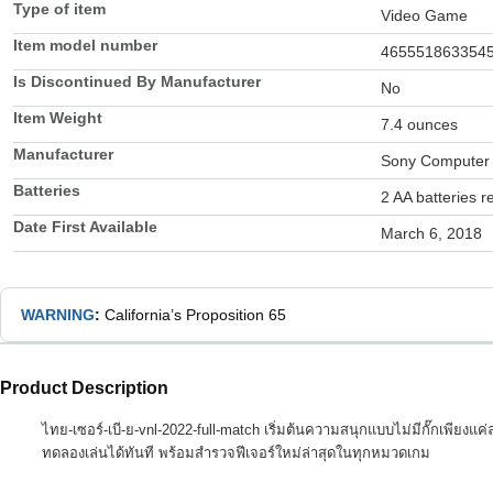
Type of item
Video Game
Item model number
465551863354
Is Discontinued By Manufacturer
No
Item Weight
7.4 ounces
Manufacturer
Sony Computer 
Batteries
2 AA batteries r
Date First Available
March 6, 2018
WARNING
:
California’s Proposition 65
Product Description
ไทย-เซอร์-เบี-ย-vnl-2022-full-match เริ่มต้นความสนุกแบบไม่มีกั๊กเพียง
ทดลองเล่นได้ทันที พร้อมสำรวจฟีเจอร์ใหม่ล่าสุดในทุกหมวดเกม