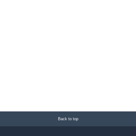
Back to top