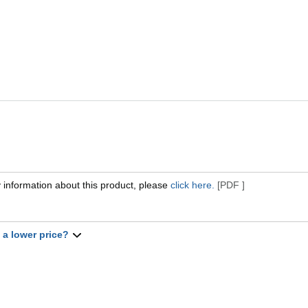
 information about this product, please
click here.
[PDF ]
t a lower price?