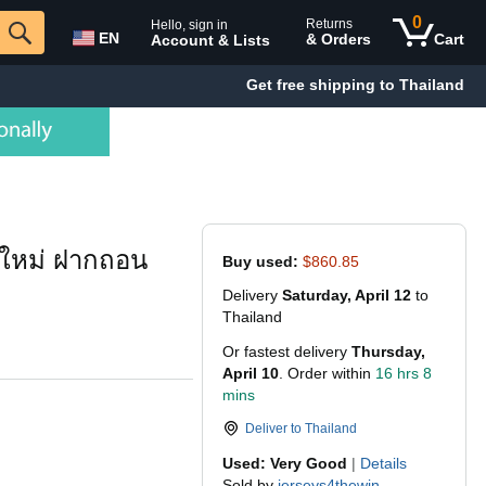
0
Returns
Hello, sign in
EN
& Orders
Cart
Account & Lists
Get free shipping to Thailand
ิกใหม่ ฝากถอน
Buy used:
$860.85
Delivery
Saturday, April 12
to
Thailand
Or fastest delivery
Thursday,
April 10
. Order within
16 hrs 8
mins
Deliver to
Thailand
Used: Very Good
|
Details
Sold by
jerseys4thewin