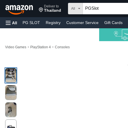
Deliver to
All
Thailand
PG SLOT
Registry
Customer Service
Gift Cards
All
›
›
Video Games
PlayStation 4
Consoles