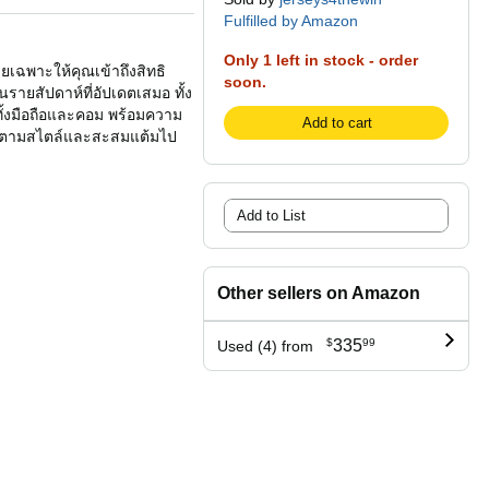
Fulfilled by Amazon
Only 1 left in stock - order
ยเฉพาะให้คุณเข้าถึงสิทธิ
soon.
รายสัปดาห์ที่อัปเดตเสมอ ทั้ง
ั้งมือถือและคอม พร้อมความ
Add to cart
ได้ตามสไตล์และสะสมแต้มไป
Add to List
Other sellers on Amazon
$
335
99
Used (4) from