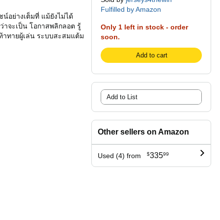
Fulfilled by Amazon
ย่างเต็มที่ แม้ยังไม่ได้
่าจะเป็น โอกาสพลิกลอต รู้
Only 1 left in stock - order
ี่ท้าทายผู้เล่น ระบบสะสมแต้ม
soon.
Add to cart
Add to List
Other sellers on Amazon
$
335
99
Used (4) from