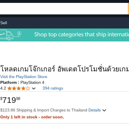
Sell
โหลดเกมโจ๊กเกอร์ อัพเดตโปรโมชั่นด้วยเกมล
Visit the PlayStation Store
Platform :
PlayStation 4
4.2
394 ratings
719
$
98
$123.86 Shipping & Import Charges to Thailand
Details
Only 1 left in stock - order soon.