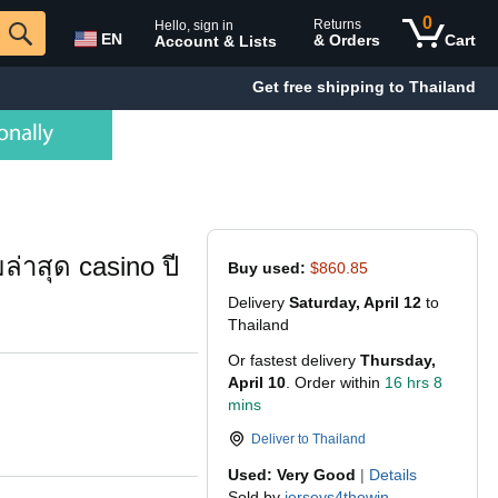
0
Returns
Hello, sign in
EN
& Orders
Cart
Account & Lists
Get free shipping to Thailand
่าสุด casino ปี
Buy used:
$860.85
Delivery
Saturday, April 12
to
Thailand
Or fastest delivery
Thursday,
April 10
. Order within
16 hrs 8
mins
Deliver to
Thailand
Used: Very Good
|
Details
Sold by
jerseys4thewin