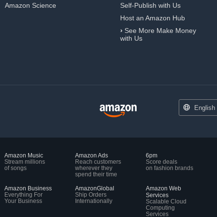
Amazon Science
Self-Publish with Us
Host an Amazon Hub
›
See More Make Money
with Us
English
Amazon Music
Amazon Ads
6pm
Stream millions
Reach customers
Score deals
of songs
wherever they
on fashion brands
spend their time
Amazon Business
AmazonGlobal
Amazon Web
Everything For
Ship Orders
Services
Your Business
Internationally
Scalable Cloud
Computing
Services