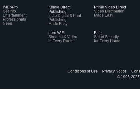
IMDbPro
Kindle Direct
Prime Video Direct
Get Info
Video Distribution
Publishing
Entertainment
Made Easy
Indie Digital & Print
Professionals
Publishing
Need
Made Easy
eero WiFi
Blink
Stream 4K Video
Smart Security
in Every Room
for Every Home
Conditions of Use
Privacy Notice
Cons
© 1996-2025, 