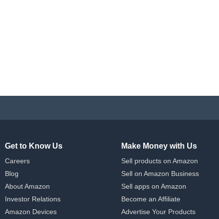
Get to Know Us
Make Money with Us
Careers
Sell products on Amazon
Blog
Sell on Amazon Business
About Amazon
Sell apps on Amazon
Investor Relations
Become an Affiliate
Amazon Devices
Advertise Your Products