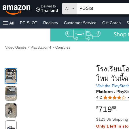
Deliver to
All
Thailand
PG SLOT
Registry
Customer Service
Gift Cards
S
All
›
›
Video Games
PlayStation 4
Consoles
โรงเรียนโอ
ใหม่ วันนี้
Visit the PlayStat
Platform :
PlaySt
4.2
719
$
98
$123.86 Shipping
Only 1 left in st