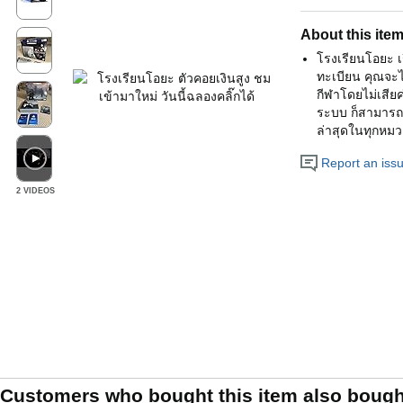
About this ite
โรงเรียนโอยะ เ
ทะเบียน คุณจะไ
กีฬาโดยไม่เสียค
ระบบ ก็สามารถท
ล่าสุดในทุกหม
Report an issue
2 VIDEOS
Customers who bought this item also bough