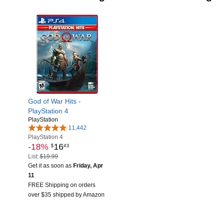
God of War Hits -
PlayStation 4
PlayStation
11,442
PlayStation 4
-18%
16
$
43
List:
$19.99
Get it as soon as
Friday, Apr
11
FREE Shipping on orders
over $35 shipped by Amazon