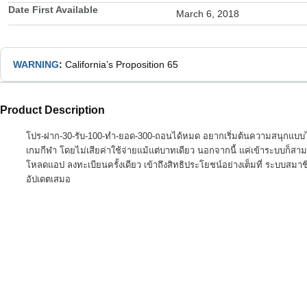
Date First Available
March 6, 2018
WARNING
:
California’s Proposition 65
Product Description
โปร-ฝาก-30-รับ-100-ทํา-ยอด-300-ถอนได้หมด อยากเริ่มต้นความสนุกแบบไม่
เกมกีฬา โดยไม่เสียค่าใช้จ่ายแม้แต่บาทเดียว นอกจากนี้ แค่เข้าระบบก็ส
โหลดแอป ลงทะเบียนครั้งเดียว เข้าถึงสิทธิประโยชน์อย่างเต็มที่ ระบบสม
อัปเดตเสมอ