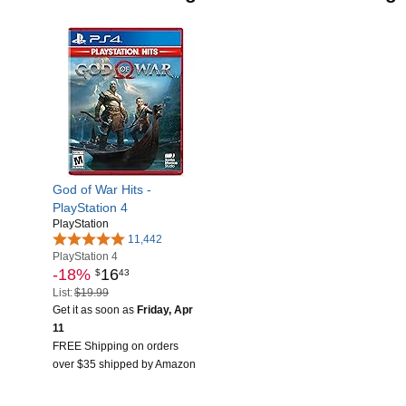
God of War Hits -
PlayStation 4
PlayStation
11,442
PlayStation 4
-18%
16
$
43
List:
$19.99
Get it as soon as
Friday, Apr
11
FREE Shipping on orders
over $35 shipped by Amazon