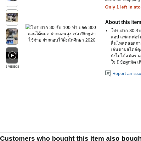
Only 1 left in st
About this ite
โปร-ฝาก-30-รั
แอป แพลตฟอร์มร
ลื่นไหลตลอดการ
เล่นตามสไตล์ค
ยังไม่ได้สมัคร
ใจ มีข้อผูกมัด เ
2 VIDEOS
Report an issue
Customers who bought this item also bough