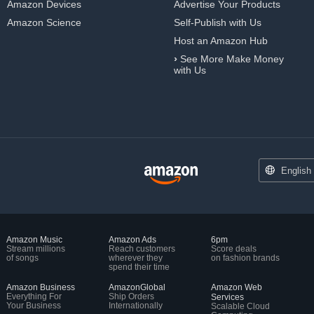
Amazon Devices
Advertise Your Products
Amazon Science
Self-Publish with Us
Host an Amazon Hub
›
See More Make Money
with Us
English
Amazon Music
Amazon Ads
6pm
Stream millions
Reach customers
Score deals
of songs
wherever they
on fashion brands
spend their time
Amazon Business
AmazonGlobal
Amazon Web
Everything For
Ship Orders
Services
Your Business
Internationally
Scalable Cloud