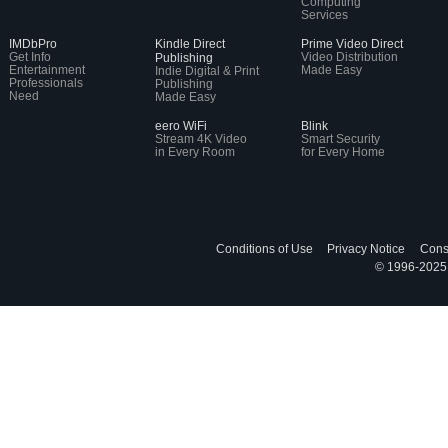
Computing
Services
IMDbPro
Kindle Direct
Prime Video Direct
Get Info
Video Distribution
Publishing
Entertainment
Made Easy
Indie Digital & Print
Professionals
Publishing
Need
Made Easy
eero WiFi
Blink
Stream 4K Video
Smart Security
in Every Room
for Every Home
Conditions of Use
Privacy Notice
Cons
© 1996-2025, 