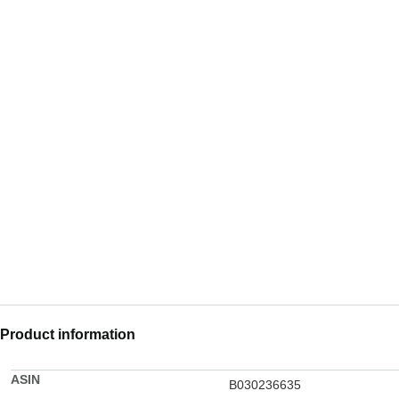
Product information
ASIN
B030236635