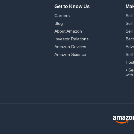
Get to Know Us
Mak
Careers
Sell
Blog
Sell
About Amazon
Sell
Investor Relations
Beco
Amazon Devices
Adve
Amazon Science
Self
Hos
›
Se
with