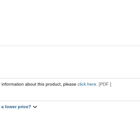
 information about this product, please
click here.
[PDF ]
t a lower price?