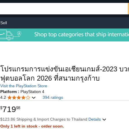
Sell
โปรแกรมการแข่งขันเอเชียนเกมส์-2023 บว
ฟุตบอลโลก 2026 ที่สนามกรุงก้าบ
Visit the PlayStation Store
Platform :
PlayStation 4
4.2
394 ratings
719
$
98
$123.86 Shipping & Import Charges to Thailand
Details
Only 1 left in stock - order soon.