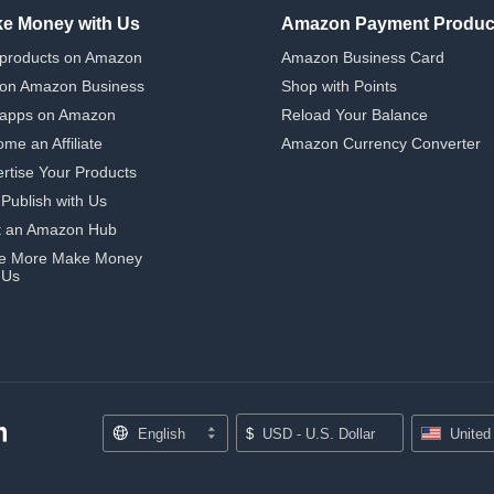
e Money with Us
Amazon Payment Produc
 products on Amazon
Amazon Business Card
 on Amazon Business
Shop with Points
 apps on Amazon
Reload Your Balance
me an Affiliate
Amazon Currency Converter
rtise Your Products
-Publish with Us
t an Amazon Hub
e More Make Money
 Us
English
$
USD - U.S. Dollar
United