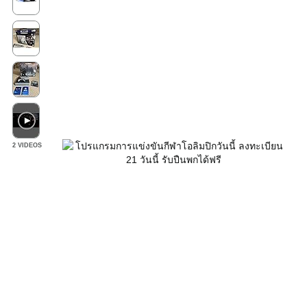
2 VIDEOS