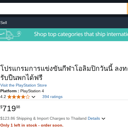
Sell
โปรแกรมการแข่งขันกีฬาโอลิมปิกวันนี้ ลงทะเ
รับปืนพกได้ฟรี
Visit the PlayStation Store
Platform :
PlayStation 4
4.2
394 ratings
719
$
98
$123.86 Shipping & Import Charges to Thailand
Details
Only 1 left in stock - order soon.