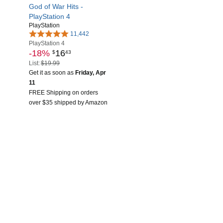
God of War Hits -
PlayStation 4
PlayStation
11,442
PlayStation 4
-18%
16
$
43
List:
$19.99
Get it as soon as
Friday, Apr
11
FREE Shipping on orders
over $35 shipped by Amazon