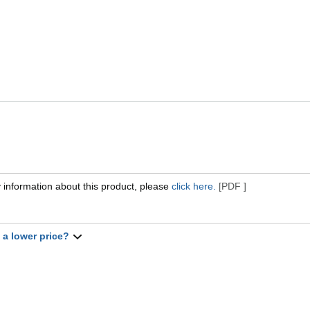
 information about this product, please
click here.
[PDF ]
t a lower price?