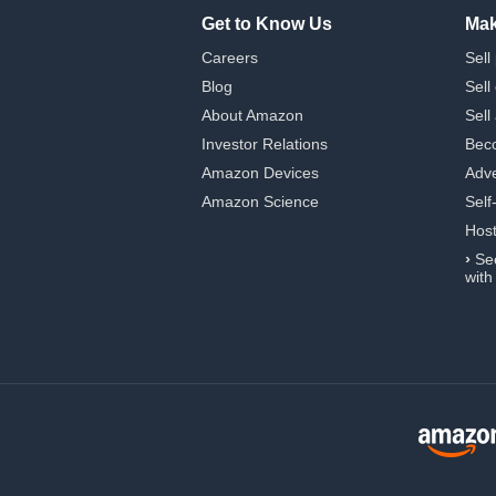
Get to Know Us
Mak
Careers
Sell
Blog
Sell
About Amazon
Sell
Investor Relations
Beco
Amazon Devices
Adve
Amazon Science
Self
Hos
›
Se
with