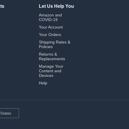
ts
Let Us Help You
Amazon and
COVID-19
Your Account
Your Orders
Shipping Rates &
Policies
Returns &
Replacements
Manage Your
Content and
Devices
Help
 States