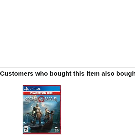
Customers who bought this item also bough