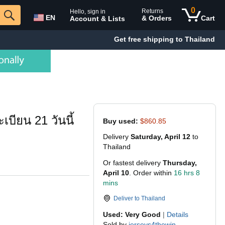
0
Returns
Hello, sign in
EN
& Orders
Cart
Account & Lists
Get free shipping to Thailand
บียน 21 วันนี้
Buy used:
$860.85
Delivery
Saturday, April 12
to
Thailand
Or fastest delivery
Thursday,
April 10
. Order within
16 hrs 8
mins
Deliver to
Thailand
Used: Very Good
|
Details
Sold by
jerseys4thewin