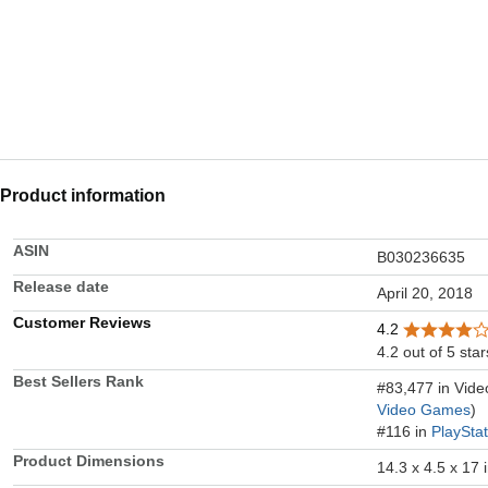
Product information
ASIN
B030236635
Release date
April 20, 2018
Customer Reviews
4.2
4.2 out of 5 star
Best Sellers Rank
#83,477 in Vid
Video Games
)
#116 in
PlaySta
Product Dimensions
14.3 x 4.5 x 17