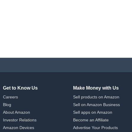
Get to Know Us
Make Money with Us
Careers
Sell products on Amazon
Blog
Sell on Amazon Business
About Amazon
Sell apps on Amazon
Investor Relations
Become an Affiliate
Amazon Devices
Advertise Your Products