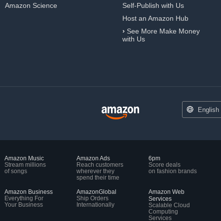
Amazon Science
Self-Publish with Us
Host an Amazon Hub
›
See More Make Money
with Us
English
Amazon Music
Amazon Ads
6pm
Stream millions
Reach customers
Score deals
of songs
wherever they
on fashion brands
spend their time
Amazon Business
AmazonGlobal
Amazon Web
Everything For
Ship Orders
Services
Your Business
Internationally
Scalable Cloud
Computing
Services