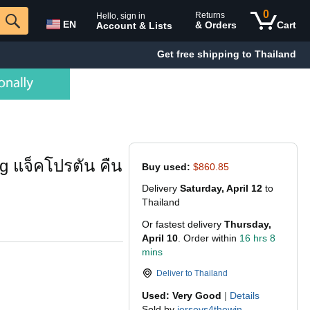
0
Returns
Hello, sign in
EN
& Orders
Cart
Account & Lists
Get free shipping to Thailand
 แจ็คโปรตัน คืน
Buy used:
$860.85
Delivery
Saturday, April 12
to
Thailand
Or fastest delivery
Thursday,
April 10
. Order within
16 hrs 8
mins
Deliver to
Thailand
Used: Very Good
|
Details
Sold by
jerseys4thewin