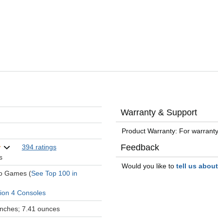
Warranty & Support
Product Warranty: For warranty
Feedback
394 ratings
s
Would you like to
tell us abou
eo Games (
See Top 100 in
tion 4 Consoles
 inches; 7.41 ounces