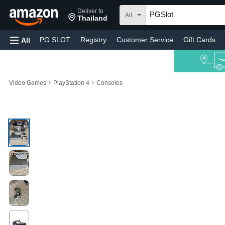
Deliver to
All
Thailand
PG SLOT
Registry
Customer Service
Gift Cards
All
›
›
Video Games
PlayStation 4
Consoles