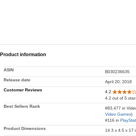
Product information
ASIN
B030236635
Release date
April 20, 2018
Customer Reviews
4.2
4.2 out of 5 star
Best Sellers Rank
#83,477 in Vid
Video Games
)
#116 in
PlaySta
Product Dimensions
14.3 x 4.5 x 17