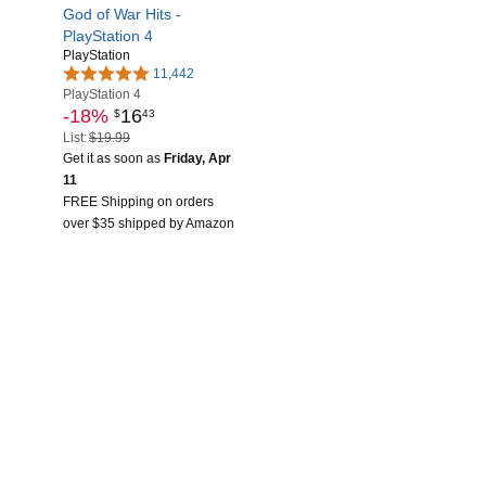
God of War Hits -
PlayStation 4
PlayStation
11,442
PlayStation 4
-18%
16
$
43
List:
$19.99
Get it as soon as
Friday, Apr
11
FREE Shipping on orders
over $35 shipped by Amazon