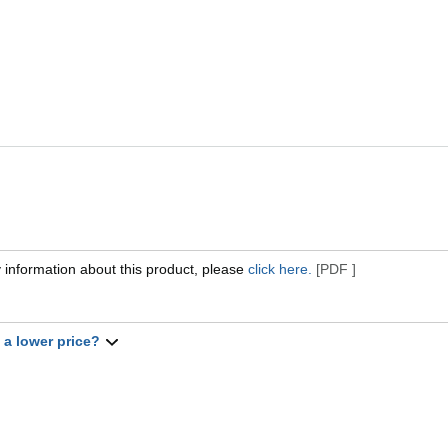
 information about this product, please
click here.
[PDF ]
t a lower price?