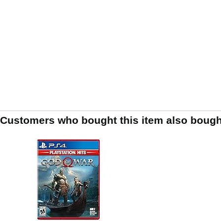
Customers who bought this item also bough