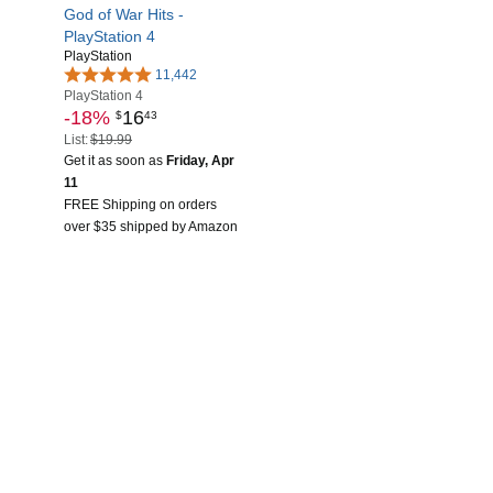
God of War Hits -
PlayStation 4
PlayStation
11,442
PlayStation 4
-18%
16
$
43
List:
$19.99
Get it as soon as
Friday, Apr
11
FREE Shipping on orders
over $35 shipped by Amazon