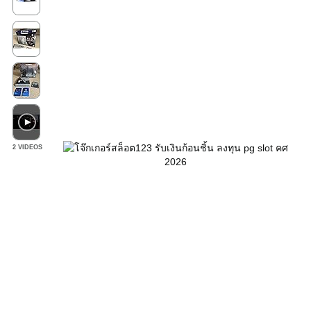
2 VIDEOS