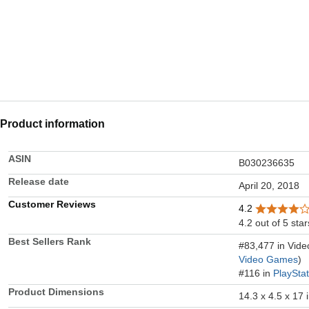
Product information
ASIN
B030236635
Release date
April 20, 2018
Customer Reviews
4.2
4.2 out of 5 star
Best Sellers Rank
#83,477 in Vid
Video Games
)
#116 in
PlaySta
Product Dimensions
14.3 x 4.5 x 17