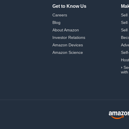
Get to Know Us
Mak
Careers
Sell
Blog
Sell
About Amazon
Sell
Investor Relations
Beco
Amazon Devices
Adve
Amazon Science
Self
Hos
›
Se
with