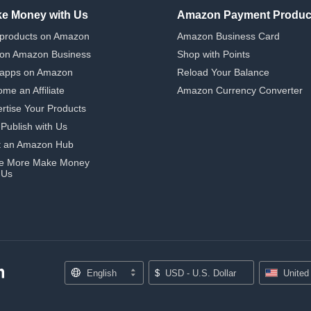
e Money with Us
Amazon Payment Produc
 products on Amazon
Amazon Business Card
 on Amazon Business
Shop with Points
 apps on Amazon
Reload Your Balance
me an Affiliate
Amazon Currency Converter
rtise Your Products
-Publish with Us
t an Amazon Hub
e More Make Money
 Us
English
$
USD - U.S. Dollar
United