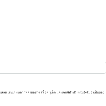
ายเลย เล่นเกมหลากหลายอย่าง สล็อต รูเล็ต และเกมกีฬาฟรี แถมยังไม่จำเป็นต้อง