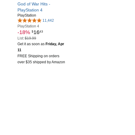
God of War Hits -
PlayStation 4
PlayStation
11,442
PlayStation 4
-18%
16
$
43
List:
$19.99
Get it as soon as
Friday, Apr
11
FREE Shipping on orders
over $35 shipped by Amazon