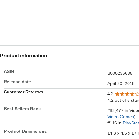
Product information
ASIN
B030236635
Release date
April 20, 2018
Customer Reviews
4.2
4.2 out of 5 star
Best Sellers Rank
#83,477 in Vid
Video Games
)
#116 in
PlaySta
Product Dimensions
14.3 x 4.5 x 17