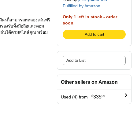
Fulfilled by Amazon
Only 1 left in stock - order
้สมัครก็สามารถทดลองเล่นฟรี
soon.
มรองรับทั้งมือถือและคอม
ล่นได้ตามสไตล์คุณ พร้อม
Add to cart
Add to List
Other sellers on Amazon
$
335
99
Used (4) from