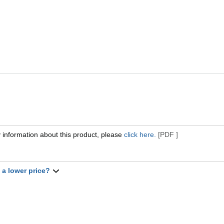
 information about this product, please
click here.
[PDF ]
t a lower price?