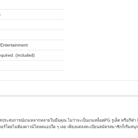
5
Entertainment
equired. (included)
ัสประสบการณ์เกมหลากหลายในมือคุณ ไม่ว่าจะเป็นเกมสล็อตPG รูเล็ต หรือกีฬา ก
อร์โดยไม่ต้องดาวน์โหลดแอปใด ๆ เลย เพียงแค่ลงทะเบียนสมัครสมาชิกก็เริ่มสนุก