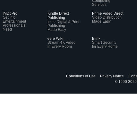
Computing
Services
IMDbPro
Kindle Direct
Prime Video Direct
Get Info
Video Distribution
Publishing
Entertainment
Made Easy
Indie Digital & Print
Professionals
Publishing
Need
Made Easy
eero WiFi
Blink
Stream 4K Video
Smart Security
in Every Room
for Every Home
Conditions of Use
Privacy Notice
Cons
© 1996-2025, 