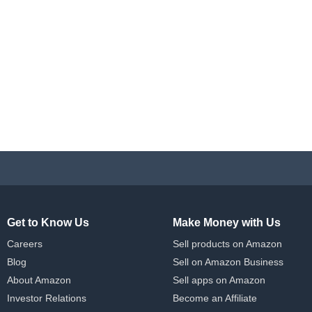
Get to Know Us
Make Money with Us
Careers
Sell products on Amazon
Blog
Sell on Amazon Business
About Amazon
Sell apps on Amazon
Investor Relations
Become an Affiliate