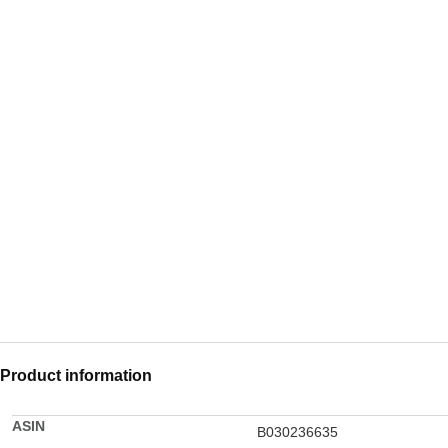
Product information
ASIN
B030236635