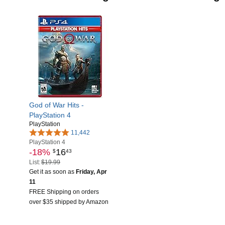
God of War Hits -
PlayStation 4
PlayStation
11,442
PlayStation 4
-18%
16
$
43
List:
$19.99
Get it as soon as
Friday, Apr
11
FREE Shipping on orders
over $35 shipped by Amazon