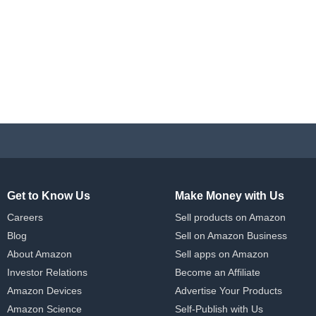
Get to Know Us
Make Money with Us
Careers
Sell products on Amazon
Blog
Sell on Amazon Business
About Amazon
Sell apps on Amazon
Investor Relations
Become an Affiliate
Amazon Devices
Advertise Your Products
Amazon Science
Self-Publish with Us