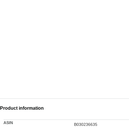
Product information
ASIN
B030236635