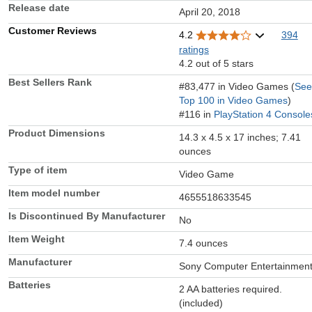
Release date
April 20, 2018
Customer Reviews
4.2
394
ratings
4.2 out of 5 stars
Best Sellers Rank
#83,477 in Video Games (
See
Top 100 in Video Games
)
#116 in
PlayStation 4 Console
Product Dimensions
14.3 x 4.5 x 17 inches; 7.41
ounces
Type of item
Video Game
Item model number
4655518633545
Is Discontinued By Manufacturer
No
Item Weight
7.4 ounces
Manufacturer
Sony Computer Entertainmen
Batteries
2 AA batteries required.
(included)