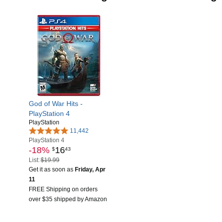
God of War Hits -
PlayStation 4
PlayStation
11,442
PlayStation 4
-18%
16
$
43
List:
$19.99
Get it as soon as
Friday, Apr
11
FREE Shipping on orders
over $35 shipped by Amazon