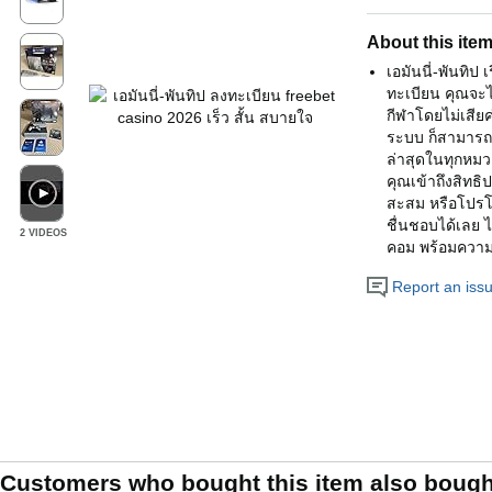
About this ite
เอมันนี่-พันทิป
ทะเบียน คุณจะไ
กีฬาโดยไม่เสียค
ระบบ ก็สามารถท
ล่าสุดในทุกหม
คุณเข้าถึงสิทธิ
สะสม หรือโปรโม
ชื่นชอบได้เลย 
2 VIDEOS
คอม พร้อมความ
Report an issue
Customers who bought this item also bough