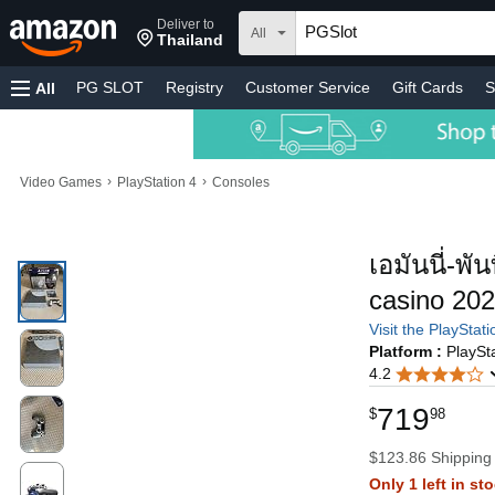
Deliver to
All
Thailand
PG SLOT
Registry
Customer Service
Gift Cards
S
All
›
›
Video Games
PlayStation 4
Consoles
เอมันนี่-พั
casino 202
Visit the PlayStat
Platform :
PlaySt
4.2
719
$
98
$123.86 Shipping
Only 1 left in st