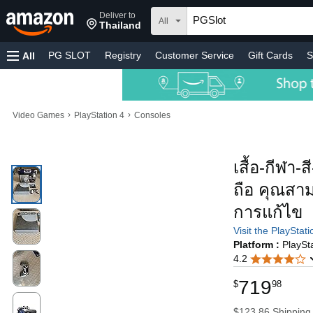
Deliver to
All
Thailand
PG SLOT
Registry
Customer Service
Gift Cards
S
All
›
›
Video Games
PlayStation 4
Consoles
เสื้อ-กีฬา-
ถือ คุณสาม
การแก้ไข
Visit the PlayStat
Platform :
PlaySt
4.2
719
$
98
$123.86 Shipping