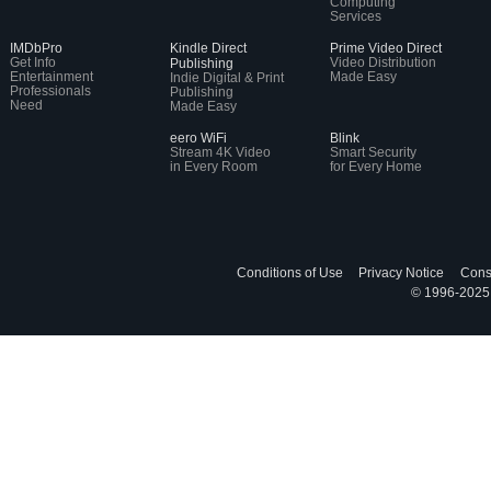
Computing
Services
IMDbPro
Kindle Direct
Prime Video Direct
Get Info
Video Distribution
Publishing
Entertainment
Made Easy
Indie Digital & Print
Professionals
Publishing
Need
Made Easy
eero WiFi
Blink
Stream 4K Video
Smart Security
in Every Room
for Every Home
Conditions of Use
Privacy Notice
Cons
© 1996-2025, 