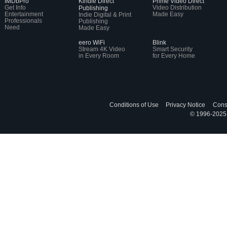
IMDbPro
Kindle Direct
Prime Video Direct
Get Info
Video Distribution
Publishing
Entertainment
Made Easy
Indie Digital & Print
Professionals
Publishing
Need
Made Easy
eero WiFi
Blink
Stream 4K Video
Smart Security
in Every Room
for Every Home
Conditions of Use
Privacy Notice
Cons
© 1996-2025, 