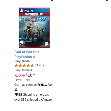
God of War Hits -
PlayStation 4
PlayStation
11,442
PlayStation 4
-18%
16
$
43
List:
$19.99
Get it as soon as
Friday, Apr
11
FREE Shipping on orders
over $35 shipped by Amazon