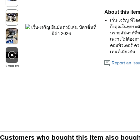
About this ite
เว็บ-เจริญ ที่โ
ถึงคุณในทุกระดั
นรายสัปดาห์ที่
เพราะไม่ต้องดา
คอมพิวเตอร์ ค
เทนต์เดียวกัน
Report an issue
2 VIDEOS
Customers who bought this item also bough