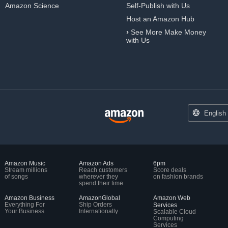
Amazon Science
Self-Publish with Us
Host an Amazon Hub
›
See More Make Money
with Us
English
Amazon Music
Amazon Ads
6pm
Stream millions
Reach customers
Score deals
of songs
wherever they
on fashion brands
spend their time
Amazon Business
AmazonGlobal
Amazon Web
Everything For
Ship Orders
Services
Your Business
Internationally
Scalable Cloud
Computing
Services