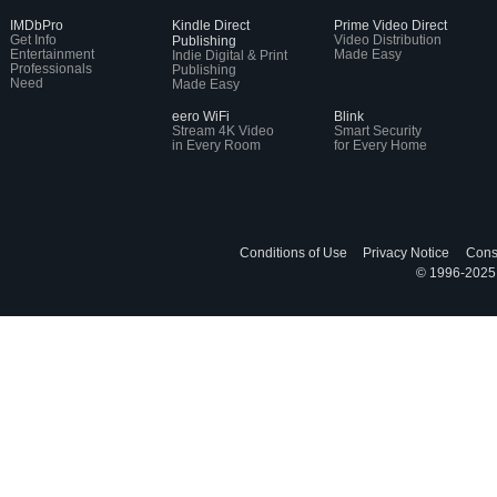
IMDbPro
Kindle Direct
Prime Video Direct
Get Info
Video Distribution
Publishing
Entertainment
Made Easy
Indie Digital & Print
Professionals
Publishing
Need
Made Easy
eero WiFi
Blink
Stream 4K Video
Smart Security
in Every Room
for Every Home
Conditions of Use
Privacy Notice
Cons
© 1996-2025, 