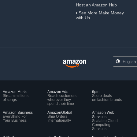
Host an Amazon Hub
›
See More Make Money
with Us
English
Amazon Music
Amazon Ads
6pm
Stream millions
Reach customers
Score deals
of songs
wherever they
on fashion brands
spend their time
Amazon Business
AmazonGlobal
Amazon Web
Everything For
Ship Orders
Services
Your Business
Internationally
Scalable Cloud
Computing
Services