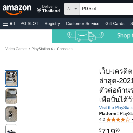
Deliver to
All
Thailand
PG SLOT
Registry
Customer Service
Gift Cards
S
All
›
›
Video Games
PlayStation 4
Consoles
เว็บ-เครดิต
ล่าสุด-2021
ตัวต่อต้าน
เพื่อปั่นได้ว
Visit the PlayStat
Platform :
PlaySt
4.2
719
$
98