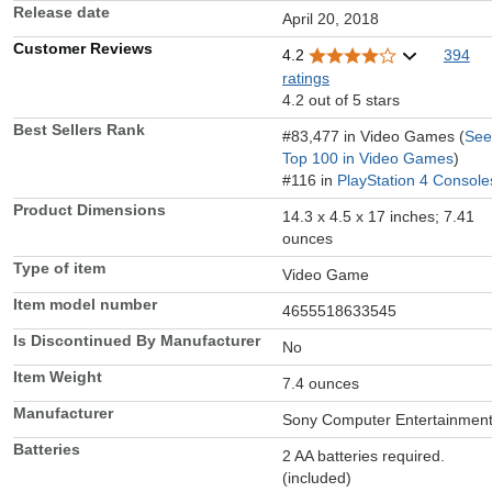
Release date
April 20, 2018
Customer Reviews
4.2
394
ratings
4.2 out of 5 stars
Best Sellers Rank
#83,477 in Video Games (
See
Top 100 in Video Games
)
#116 in
PlayStation 4 Console
Product Dimensions
14.3 x 4.5 x 17 inches; 7.41
ounces
Type of item
Video Game
Item model number
4655518633545
Is Discontinued By Manufacturer
No
Item Weight
7.4 ounces
Manufacturer
Sony Computer Entertainmen
Batteries
2 AA batteries required.
(included)