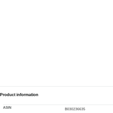
Product information
ASIN
B030236635