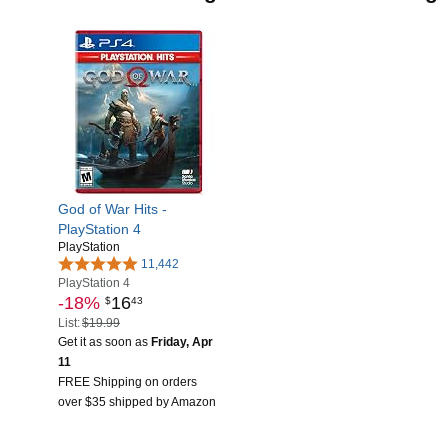
God of War Hits -
PlayStation 4
PlayStation
11,442
PlayStation 4
-18%
16
$
43
List:
$19.99
Get it as soon as
Friday, Apr
11
FREE Shipping on orders
over $35 shipped by Amazon