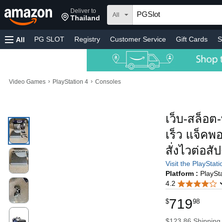
Deliver to
All
Thailand
PG SLOT
Registry
Customer Service
Gift Cards
S
All
›
›
Video Games
PlayStation 4
Consoles
เว็บ-สล็อต-
เร็ว แจ็คพ
สั่งไวต่อสั
Visit the PlayStat
Platform :
PlaySt
4.2
719
$
98
$123.86 Shipping