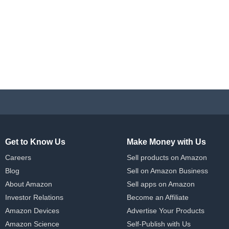
Get to Know Us
Make Money with Us
Careers
Sell products on Amazon
Blog
Sell on Amazon Business
About Amazon
Sell apps on Amazon
Investor Relations
Become an Affiliate
Amazon Devices
Advertise Your Products
Amazon Science
Self-Publish with Us