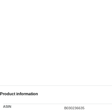
Product information
ASIN
B030236635