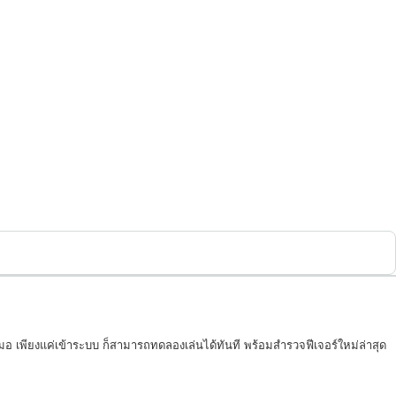
มอ เพียงแค่เข้าระบบ ก็สามารถทดลองเล่นได้ทันที พร้อมสำรวจฟีเจอร์ใหม่ล่าสุด