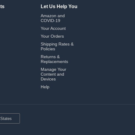
ts
Let Us Help You
Amazon and
COVID-19
Your Account
Your Orders
Shipping Rates &
Policies
Returns &
Replacements
Manage Your
Content and
Devices
Help
 States