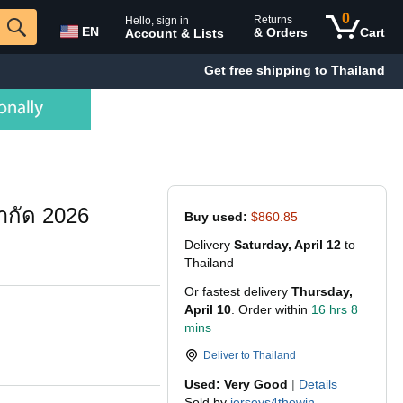
0
Returns
Hello, sign in
EN
& Orders
Cart
Account & Lists
Get free shipping to Thailand
ำกัด 2026
Buy used:
$860.85
Delivery
Saturday, April 12
to
Thailand
Or fastest delivery
Thursday,
April 10
. Order within
16 hrs 8
mins
Deliver to
Thailand
Used: Very Good
|
Details
Sold by
jerseys4thewin