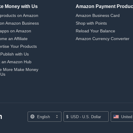
e Money with Us
Amazon Payment Produc
 products on Amazon
Amazon Business Card
 on Amazon Business
Shop with Points
 apps on Amazon
Reload Your Balance
me an Affiliate
Amazon Currency Converter
rtise Your Products
-Publish with Us
t an Amazon Hub
e More Make Money
 Us
English
$
USD - U.S. Dollar
United