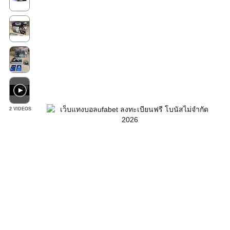
2 VIDEOS