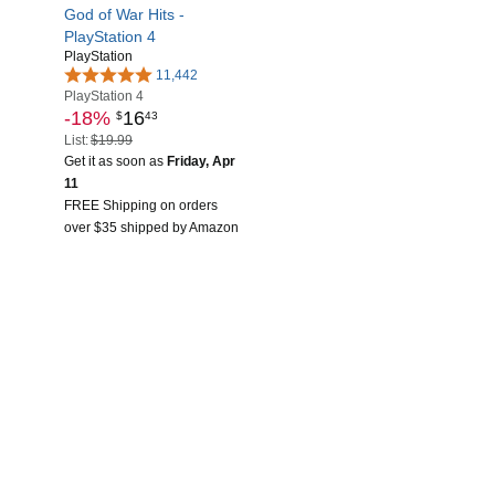
God of War Hits -
PlayStation 4
PlayStation
11,442
PlayStation 4
-18%
16
$
43
List:
$19.99
Get it as soon as
Friday, Apr
11
FREE Shipping on orders
over $35 shipped by Amazon