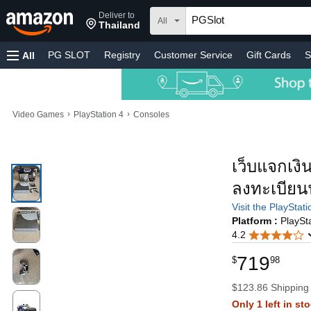
Deliver to
All
Thailand
PG SLOT
Registry
Customer Service
Gift Cards
S
All
›
›
Video Games
PlayStation 4
Consoles
เว็บแจกเงิ
ลงทะเบียนฟ
Visit the PlayStat
Platform :
PlaySt
4.2
719
$
98
$123.86 Shipping
Only 1 left in st