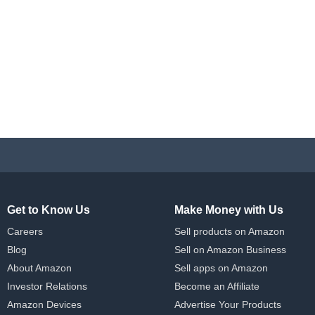
Get to Know Us
Make Money with Us
Careers
Sell products on Amazon
Blog
Sell on Amazon Business
About Amazon
Sell apps on Amazon
Investor Relations
Become an Affiliate
Amazon Devices
Advertise Your Products