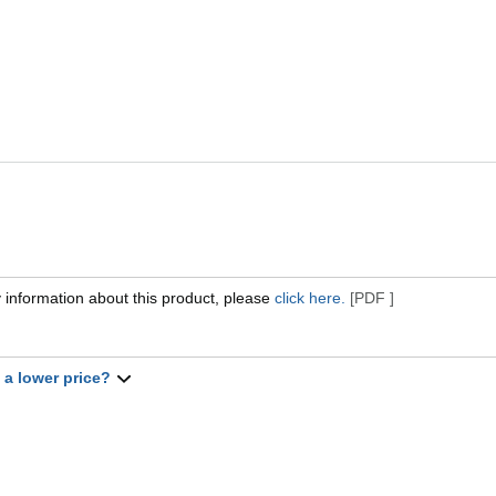
 information about this product, please
click here.
[PDF ]
t a lower price?