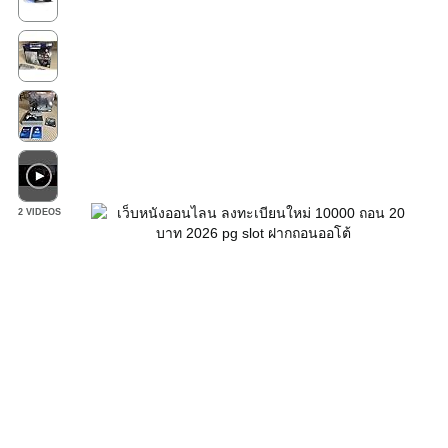
2 VIDEOS