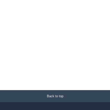
Back to top