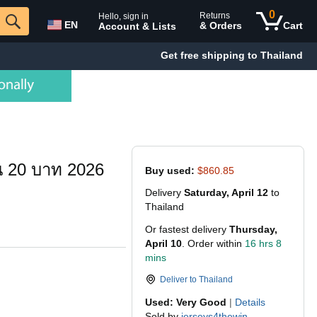
0
Returns
Hello, sign in
EN
& Orders
Cart
Account & Lists
Get free shipping to Thailand
น 20 บาท 2026
Buy used:
$860.85
Delivery
Saturday, April 12
to
Thailand
Or fastest delivery
Thursday,
April 10
. Order within
16 hrs 8
mins
Deliver to
Thailand
Used: Very Good
|
Details
Sold by
jerseys4thewin