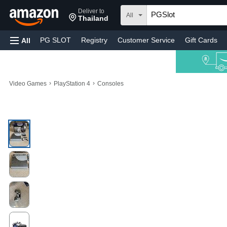
Deliver to
All
Thailand
PG SLOT
Registry
Customer Service
Gift Cards
All
›
›
Video Games
PlayStation 4
Consoles