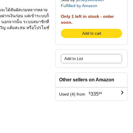
Fulfilled by Amazon
ุณจะได้สัมผัสเกมหลากหลาย
องฝากเงินก่อน แค่เข้าระบบก็
Only 1 left in stock - order
 นอกจากนั้น ระบบสมาชิกที่
soon.
ขวัญ แต้มสะสม หรือโปรโมชั่
Add to cart
Add to List
Other sellers on Amazon
$
335
99
Used (4) from