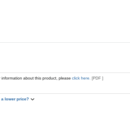
 information about this product, please
click here.
[PDF ]
t a lower price?