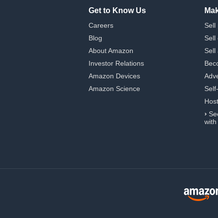
Get to Know Us
Mak
Careers
Sell
Blog
Sell
About Amazon
Sell
Investor Relations
Beco
Amazon Devices
Adve
Amazon Science
Self
Hos
›
Se
with