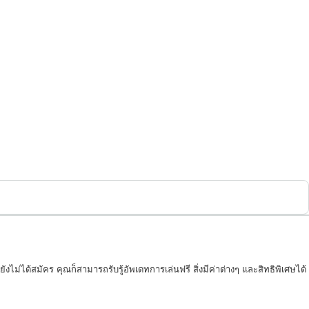
ไม่ได้สมัคร คุณก็สามารถรับรู้อัพเดทการเล่นฟรี สิ่งมีค่าต่างๆ และสิทธิพิเศษได้