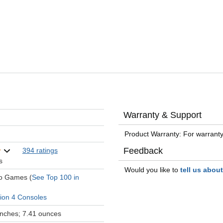
Warranty & Support
Product Warranty: For warranty
Feedback
394 ratings
s
Would you like to
tell us abou
eo Games (
See Top 100 in
tion 4 Consoles
 inches; 7.41 ounces