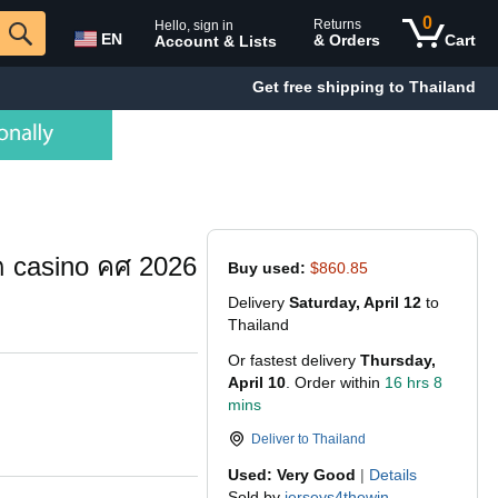
0
Returns
Hello, sign in
EN
& Orders
Cart
Account & Lists
Get free shipping to Thailand
ด casino คศ 2026
Buy used:
$860.85
Delivery
Saturday, April 12
to
Thailand
Or fastest delivery
Thursday,
April 10
. Order within
16 hrs 8
mins
Deliver to
Thailand
Used: Very Good
|
Details
Sold by
jerseys4thewin