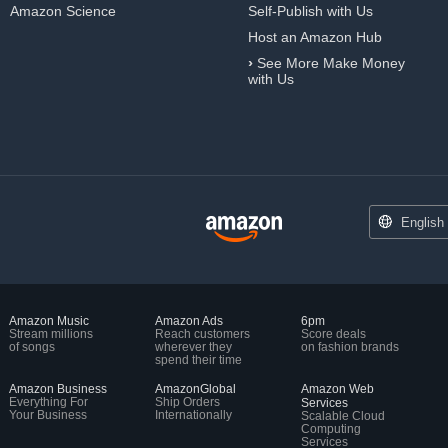
Amazon Science
Self-Publish with Us
Host an Amazon Hub
›
See More Make Money
with Us
English
Amazon Music
Amazon Ads
6pm
Stream millions
Reach customers
Score deals
of songs
wherever they
on fashion brands
spend their time
Amazon Business
AmazonGlobal
Amazon Web
Everything For
Ship Orders
Services
Your Business
Internationally
Scalable Cloud
Computing
Services