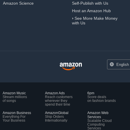
Amazon Science
Self-Publish with Us
Host an Amazon Hub
›
See More Make Money
with Us
English
Amazon Music
Amazon Ads
6pm
Stream millions
Reach customers
Score deals
of songs
wherever they
on fashion brands
spend their time
Amazon Business
AmazonGlobal
Amazon Web
Everything For
Ship Orders
Services
Your Business
Internationally
Scalable Cloud
Computing
Services