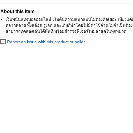
About this item
เว็บพนันแทงบอลออนไลน์ เริ่มต้นความสนุกแบบไม่ต้องคิดเยอะ เพียงแค่
หลากหลาย ทั้งสล็อต รูเล็ต และเกมกีฬาโดยไม่มีค่าใช้จ่าย ไม่จำเป็นต้อง
สามารถทดลองเล่นได้ทันที พร้อมสำรวจฟีเจอร์ใหม่ล่าสุดในทุกหมวด
Report an issue with this product or seller