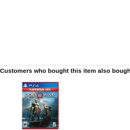
Customers who bought this item also bough