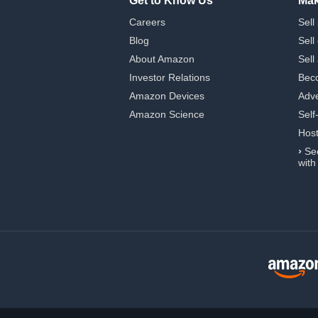
Get to Know Us
Mak
Careers
Sell
Blog
Sell
About Amazon
Sell
Investor Relations
Beco
Amazon Devices
Adve
Amazon Science
Self
Hos
›
Se
with