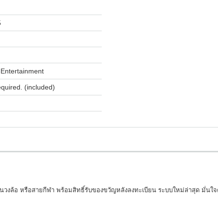
5
Entertainment
equired. (included)
ุนวงล้อ หรือสายกีฬา พร้อมสิทธิ์รับของขวัญหลังลงทะเบียน ระบบใหม่ล่าสุด มั่นใจด้