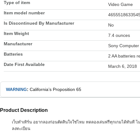
Type of item
Video Game
Item model number
465551863354
Is Discontinued By Manufacturer
No
Item Weight
7.4 ounces
Manufacturer
Sony Computer 
Batteries
2 AA batteries r
Date First Available
March 6, 2018
WARNING
:
California’s Proposition 65
Product Description
เว็บทําเทิร์น อยากลองก่อนตัดสินใจใช่ไหม ทดลองเล่นฟรีทุกเกมได้ทันที ไม
ลงทะเบียน