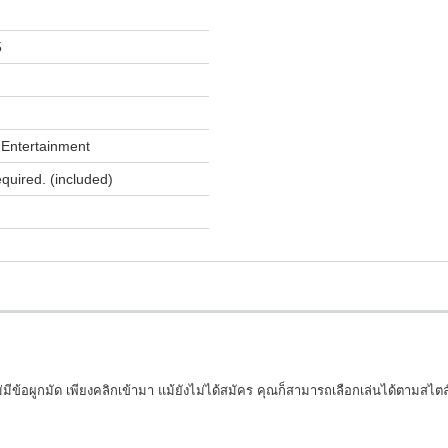
5
Entertainment
equired. (included)
่มีข้อผูกมัด เพียงคลิกเข้ามา แม้ยังไม่ได้สมัคร คุณก็สามารถเลือกเล่นได้ตามสไ