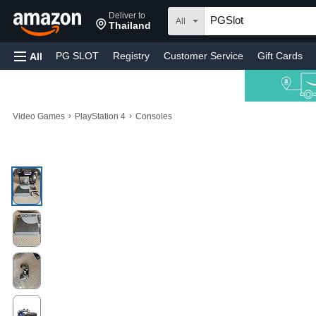
Deliver to
All
Thailand
PG SLOT
Registry
Customer Service
Gift Cards
All
›
›
Video Games
PlayStation 4
Consoles