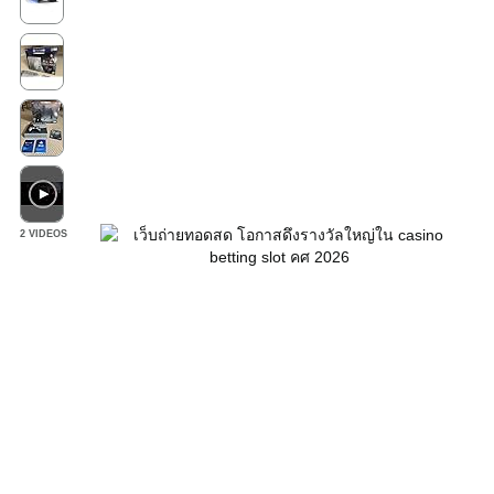
2 VIDEOS