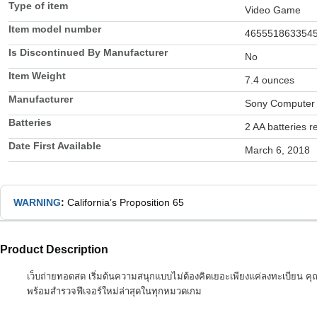
Type of item
Video Game
Item model number
465551863354
Is Discontinued By Manufacturer
No
Item Weight
7.4 ounces
Manufacturer
Sony Computer 
Batteries
2 AA batteries r
Date First Available
March 6, 2018
WARNING
:
California’s Proposition 65
Product Description
เว็บถ่ายทอดสด เริ่มต้นความสนุกแบบไม่ต้องคิดเยอะเพียงแค่ลงทะเบียน คุณ
พร้อมสำรวจฟีเจอร์ใหม่ล่าสุดในทุกหมวดเกม