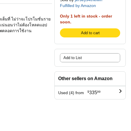
Fulfilled by Amazon
Only 1 left in stock - order
ต็มที่ ไม่ว่าจะโปรโมชั่นราย
soon.
ง แน่นอนว่าไม่ต้องโหลดแอป
ิภาพตลอดการใช้งาน
Add to cart
Add to List
Other sellers on Amazon
$
335
99
Used (4) from