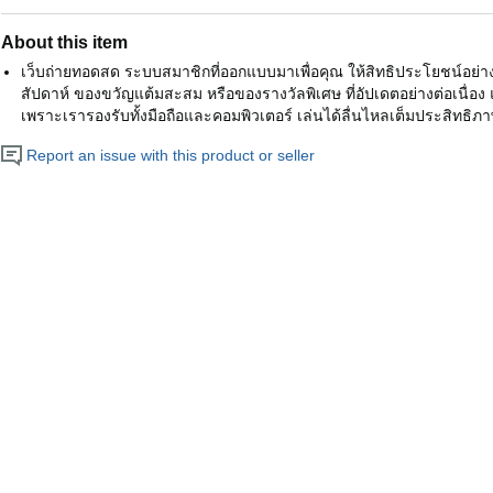
About this item
เว็บถ่ายทอดสด ระบบสมาชิกที่ออกแบบมาเพื่อคุณ ให้สิทธิประโยชน์อย่างเ
สัปดาห์ ของขวัญแต้มสะสม หรือของรางวัลพิเศษ ที่อัปเดตอย่างต่อเนื่อ
เพราะเรารองรับทั้งมือถือและคอมพิวเตอร์ เล่นได้ลื่นไหลเต็มประสิทธ
Report an issue with this product or seller