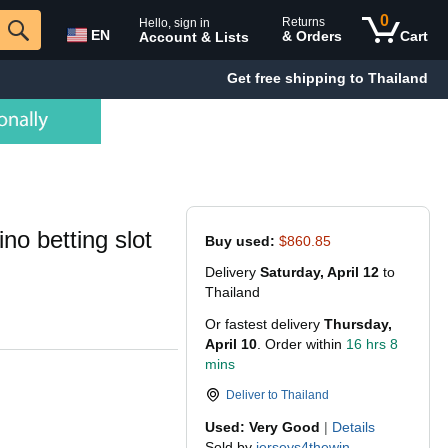
0
Returns
Hello, sign in
EN
& Orders
Cart
Account & Lists
Get free shipping to Thailand
o betting slot
Buy used:
$860.85
Delivery
Saturday, April 12
to
Thailand
Or fastest delivery
Thursday,
April 10
. Order within
16 hrs 8
mins
Deliver to
Thailand
Used: Very Good
|
Details
Sold by
jerseys4thewin