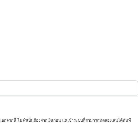
นอกจากนี้ ไม่จำเป็นต้องฝากเงินก่อน แค่เข้าระบบก็สามารถทดลองเล่นได้ทันที