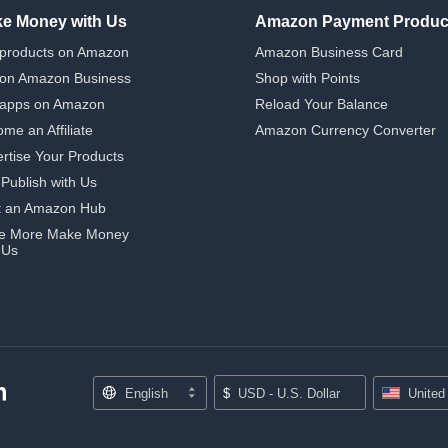
e Money with Us
Amazon Payment Produc
 products on Amazon
Amazon Business Card
 on Amazon Business
Shop with Points
 apps on Amazon
Reload Your Balance
me an Affiliate
Amazon Currency Converter
rtise Your Products
-Publish with Us
t an Amazon Hub
e More Make Money
 Us
English
$
USD - U.S. Dollar
United