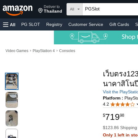
Deliver to
All
Thailand
PG SLOT
Registry
Customer Service
Gift Cards
S
All
›
›
Video Games
PlayStation 4
Consoles
เว็บตรง12
นาคาสิโนป
Visit the PlayStat
Platform :
PlaySt
4.2
719
$
98
$123.86 Shipping
Only 1 left in st