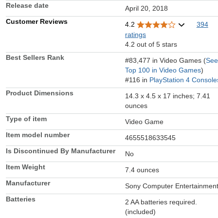
Release date
April 20, 2018
Customer Reviews
4.2
394
ratings
4.2 out of 5 stars
Best Sellers Rank
#83,477 in Video Games (
See
Top 100 in Video Games
)
#116 in
PlayStation 4 Console
Product Dimensions
14.3 x 4.5 x 17 inches; 7.41
ounces
Type of item
Video Game
Item model number
4655518633545
Is Discontinued By Manufacturer
No
Item Weight
7.4 ounces
Manufacturer
Sony Computer Entertainmen
Batteries
2 AA batteries required.
(included)