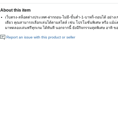
About this item
เว็บตรง-สล็อตต่างประเทศ-ฝากถอน-ไม่มี-ขั้นต่ำ-1-บาทก็-ถอนได้ อย่าง
เดียว คุณสามารถเลือกเล่นได้ตามสไตล์ เช่น โปรโมชั่นพิเศษ หรือ แม้แ่คุ
มาทดลองเล่นฟรีทุกเกม ได้ทันที นอกจากนี้ ยังมีกิจกรรมสุดพิเศษ อาทิ 
Report an issue with this product or seller