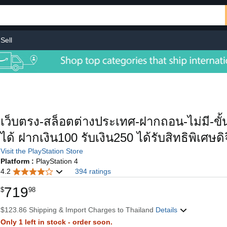
Sell
เว็บตรง-สล็อตต่างประเทศ-ฝากถอน-ไม่มี-ขั้
ได้ ฝากเงิน100 รับเงิน250 ได้รับสิทธิพิเศษด
Visit the PlayStation Store
Platform :
PlayStation 4
4.2
394 ratings
719
$
98
$123.86 Shipping & Import Charges to Thailand
Details
Only 1 left in stock - order soon.