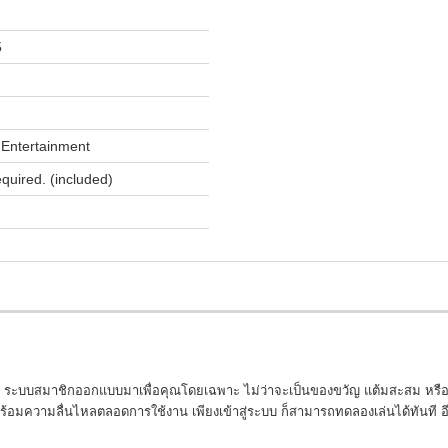
5
Entertainment
equired. (included)
นี้ ระบบสมาชิกออกแบบมาเพื่อคุณโดยเฉพาะ ไม่ว่าจะเป็นของขวัญ แต้มสะสม หรือ 
มความลื่นไหลตลอดการใช้งาน เพียงเข้าสู่ระบบ ก็สามารถทดลองเล่นได้ทันที อีกหน