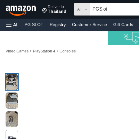
Deliver to
All
Thailand
PG SLOT
Registry
Customer Service
Gift Cards
All
›
›
Video Games
PlayStation 4
Consoles