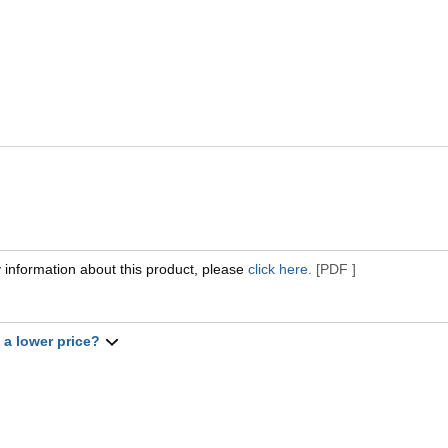
 information about this product, please
click here.
[PDF ]
t a lower price?