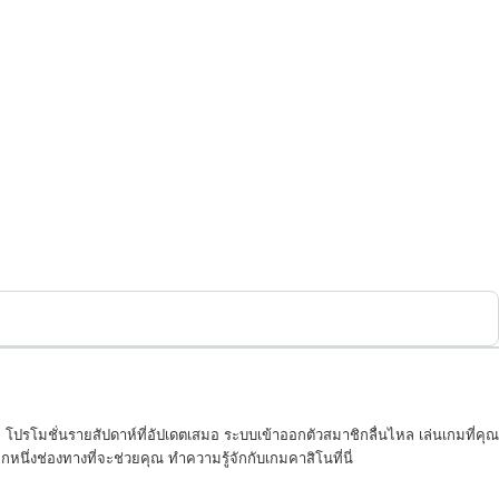
โปรโมชั่นรายสัปดาห์ที่อัปเดตเสมอ ระบบเข้าออกตัวสมาชิกลื่นไหล เล่นเกมที่คุณ
ึ่งช่องทางที่จะช่วยคุณ ทำความรู้จักกับเกมคาสิโนที่นี่