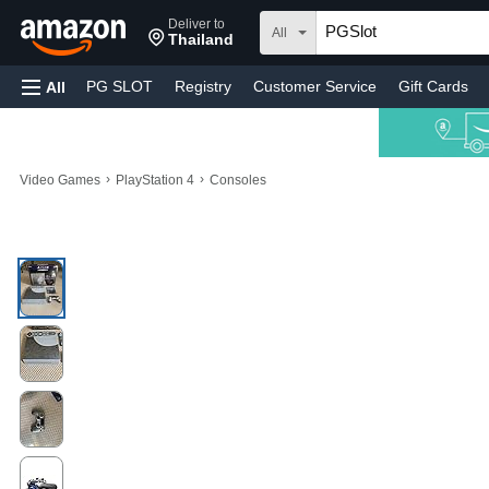
Deliver to
All
Thailand
PG SLOT
Registry
Customer Service
Gift Cards
All
›
›
Video Games
PlayStation 4
Consoles