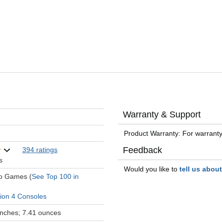
Warranty & Support
Product Warranty: For warranty
Feedback
394 ratings
s
Would you like to
tell us abou
eo Games (
See Top 100 in
tion 4 Consoles
 inches; 7.41 ounces