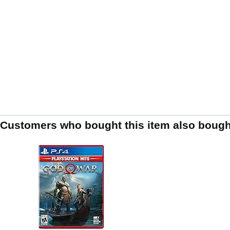
Customers who bought this item also bough