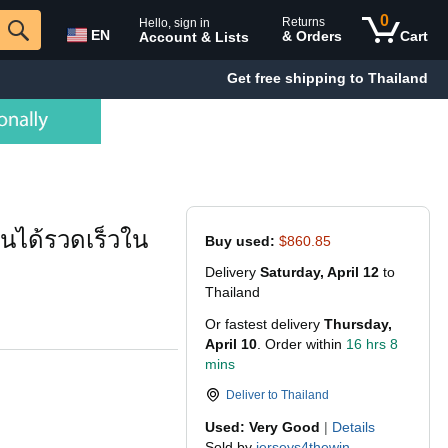
0
Returns
Hello, sign in
EN
& Orders
Cart
Account & Lists
Get free shipping to Thailand
ินได้รวดเร็วใน
Buy used:
$860.85
Delivery
Saturday, April 12
to
Thailand
Or fastest delivery
Thursday,
April 10
. Order within
16 hrs 8
mins
Deliver to
Thailand
Used: Very Good
|
Details
Sold by
jerseys4thewin