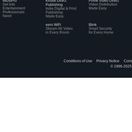
IMDbPro
Kindle Direct
Prime Video Direct
Get Info
Video Distribution
Publishing
Entertainment
Made Easy
Indie Digital & Print
Professionals
Publishing
Need
Made Easy
eero WiFi
Blink
Stream 4K Video
Smart Security
in Every Room
for Every Home
Conditions of Use
Privacy Notice
Cons
© 1996-2025, 