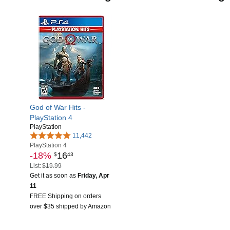
God of War Hits -
PlayStation 4
PlayStation
11,442
PlayStation 4
-18%
16
$
43
List:
$19.99
Get it as soon as
Friday, Apr
11
FREE Shipping on orders
over $35 shipped by Amazon