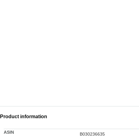
Product information
ASIN
B030236635