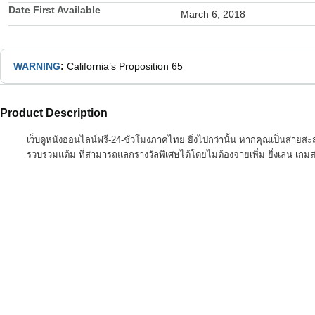
Date First Available
March 6, 2018
WARNING
:
California’s Proposition 65
Product Description
เว็บดูหนังออนไลน์ฟรี-24-ชั่วโมงภาคไทย ยิ่งไปกว่านั้น หากคุณเป็นสาย
รวบรวมแต้ม ที่สามารถแลกรางวัลพิเศษได้โดยไม่ต้องจ่ายเพิ่ม ยิ่งเล่น เกมส