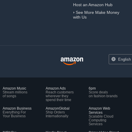
Host an Amazon Hub
›
See More Make Money
with Us
English
Amazon Music
Amazon Ads
6pm
Stream millions
Reach customers
Score deals
of songs
wherever they
on fashion brands
spend their time
Amazon Business
AmazonGlobal
Amazon Web
Everything For
Ship Orders
Services
Your Business
Internationally
Scalable Cloud
Computing
Services