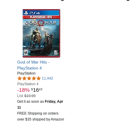
God of War Hits -
PlayStation 4
PlayStation
11,442
PlayStation 4
-18%
16
$
43
List:
$19.99
Get it as soon as
Friday, Apr
11
FREE Shipping on orders
over $35 shipped by Amazon