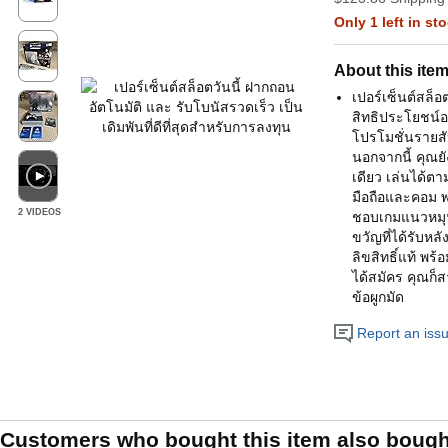
Only 1 left in st
About this ite
เปอร์เซ็นต์สล็อ
สิทธิประโยชน์อ
โปรโมชั่นรายสัป
นอกจากนี้ คุณย
เดียว เล่นได้ต
มือถือและคอม 
2 VIDEOS
ชอบเกมแนวหมุนว
ขวัญที่ได้รับหล
ลิขสิทธิ์แท้ พร้
ได้สมัคร คุณก็ส
ข้อผูกมัด
Report an issue
Customers who bought this item also bough