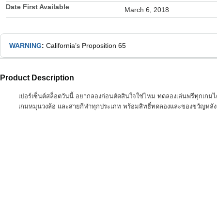
Date First Available
March 6, 2018
WARNING
:
California’s Proposition 65
Product Description
เปอร์เซ็นต์สล็อตวันนี้ อยากลองก่อนตัดสินใจใช่ไหม ทดลองเล่นฟรีทุกเกมได้ท
เกมหมุนวงล้อ และสายกีฬาทุกประเภท พร้อมสิทธิ์ทดลองและของขวัญหลัง