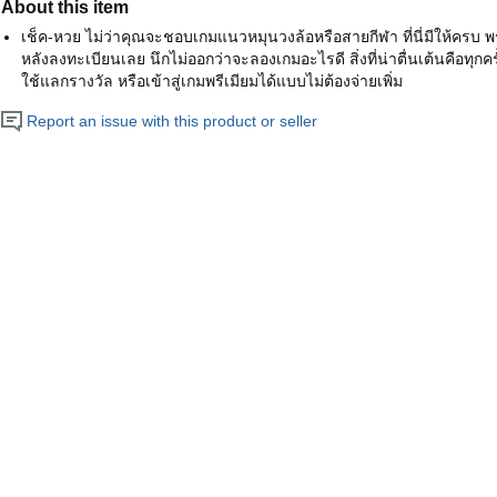
About this item
เช็ค-หวย ไม่ว่าคุณจะชอบเกมแนวหมุนวงล้อหรือสายกีฬา ที่นี่มีให้ครบ
หลังลงทะเบียนเลย นึกไม่ออกว่าจะลองเกมอะไรดี สิ่งที่น่าตื่นเต้นคือทุกครั
ใช้แลกรางวัล หรือเข้าสู่เกมพรีเมียมได้แบบไม่ต้องจ่ายเพิ่ม
Report an issue with this product or seller