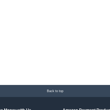
Back to top