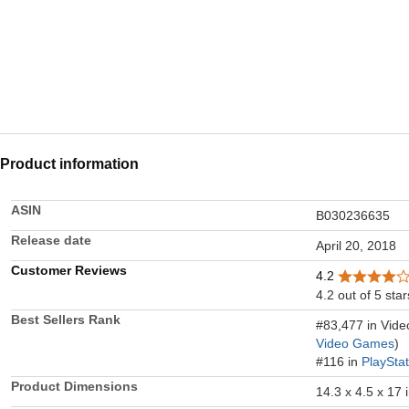
Product information
ASIN
B030236635
Release date
April 20, 2018
Customer Reviews
4.2
4.2 out of 5 star
Best Sellers Rank
#83,477 in Vid
Video Games
)
#116 in
PlaySta
Product Dimensions
14.3 x 4.5 x 17