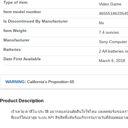
Type of item
Video Game
Item model number
465551863354
Is Discontinued By Manufacturer
No
Item Weight
7.4 ounces
Manufacturer
Sony Computer 
Batteries
2 AA batteries r
Date First Available
March 6, 2018
WARNING
:
California’s Proposition 65
Product Description
เจ้าเหว่ย-คาสิโน-ประวัติ อยากลองก่อนตัดสินใจใช่ไหม แพลตฟอร์มของเรา
ฟีเจอร์ใหม่ล่าสุด ระบบ API ลิขสิทธิ์แท้พร้อมกิจกรรมรายวันที่อัปเดตอย่าง