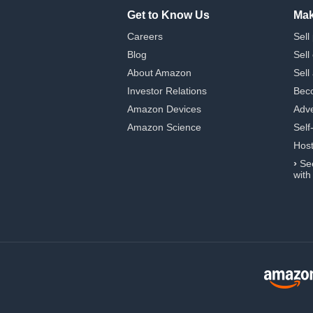
Get to Know Us
Mak
Careers
Sell
Blog
Sell
About Amazon
Sell
Investor Relations
Beco
Amazon Devices
Adve
Amazon Science
Self
Hos
›
Se
with