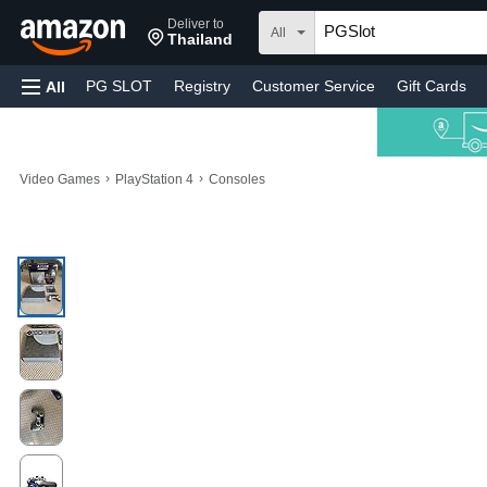
Deliver to
All
Thailand
PG SLOT
Registry
Customer Service
Gift Cards
All
›
›
Video Games
PlayStation 4
Consoles