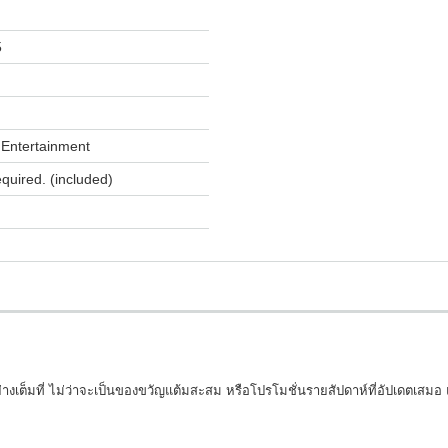
5
Entertainment
equired. (included)
่างเต็มที่ ไม่ว่าจะเป็นของขวัญแต้มสะสม หรือโปรโมชั่นรายสัปดาห์ที่อัปเดตเสมอ