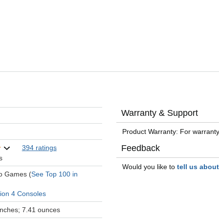
Warranty & Support
Product Warranty: For warranty
Feedback
394 ratings
s
Would you like to
tell us abou
eo Games (
See Top 100 in
tion 4 Consoles
 inches; 7.41 ounces