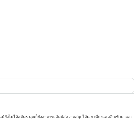
 แม้ยังไม่ได้สมัคร คุณก็ยังสามารถสัมผัสความสนุกได้เลย เพียงแค่คลิกเข้ามาและ