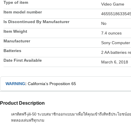
Type of item
Video Game
Item model number
465551863354
Is Discontinued By Manufacturer
No
Item Weight
7.4 ounces
Manufacturer
Sony Computer 
Batteries
2 AA batteries r
Date First Available
March 6, 2018
WARNING
:
California’s Proposition 65
Product Description
เครดิตฟรี-jili-50 ระบบสมาชิกออกแบบมาเพื่อให้คุณเข้าถึงสิทธิประโยชน์อย
ทดลองเล่นฟรีทุกเกม