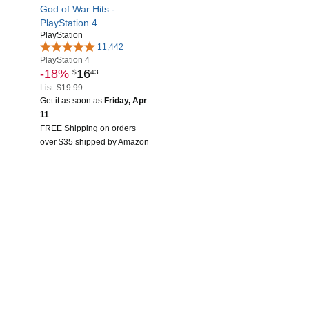
God of War Hits -
PlayStation 4
PlayStation
11,442
PlayStation 4
-18%
16
$
43
List:
$19.99
Get it as soon as
Friday, Apr
11
FREE Shipping on orders
over $35 shipped by Amazon