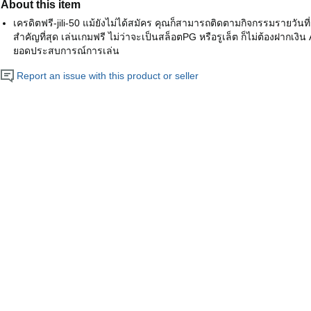
About this item
เครดิตฟรี-jili-50 แม้ยังไม่ได้สมัคร คุณก็สามารถติดตามกิจกรรมรายวันที่อ
สำคัญที่สุด เล่นเกมฟรี ไม่ว่าจะเป็นสล็อตPG หรือรูเล็ต ก็ไม่ต้องฝากเงิน A
ยอดประสบการณ์การเล่น
Report an issue with this product or seller