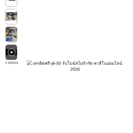
2 VIDEOS