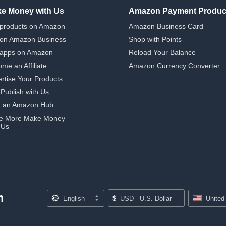
e Money with Us
Amazon Payment Produc
 products on Amazon
Amazon Business Card
 on Amazon Business
Shop with Points
 apps on Amazon
Reload Your Balance
me an Affiliate
Amazon Currency Converter
rtise Your Products
-Publish with Us
t an Amazon Hub
e More Make Money
 Us
English
$
USD - U.S. Dollar
United