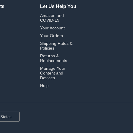
ts
Let Us Help You
Amazon and
COVID-19
Your Account
Your Orders
Shipping Rates &
Policies
Returns &
Replacements
Manage Your
Content and
Devices
Help
 States