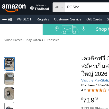
Deliver to
All
Thailand
PG SLOT
Registry
Customer Service
Gift Cards
S
All
›
›
Video Games
PlayStation 4
Consoles
เครดิตฟรี
สมัครเป็นส
ใหญ่ 2026
Visit the PlayStat
Platform :
PlaySt
4.2
719
$
98
$123.86 Shipping