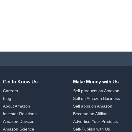
Get to Know Us
Make Money with Us
Careers
Sell products on Amazon
Blog
Sell on Amazon Business
About Amazon
Sell apps on Amazon
Investor Relations
Become an Affiliate
Amazon Devices
Advertise Your Products
Amazon Science
Self-Publish with Us