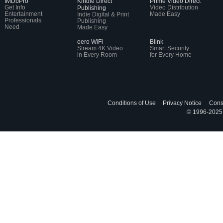
IMDbPro
Kindle Direct
Prime Video Direct
Get Info
Video Distribution
Publishing
Entertainment
Made Easy
Indie Digital & Print
Professionals
Publishing
Need
Made Easy
eero WiFi
Blink
Stream 4K Video
Smart Security
in Every Room
for Every Home
Conditions of Use
Privacy Notice
Cons
© 1996-2025, 