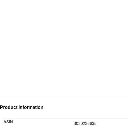
Product information
ASIN
B030236635