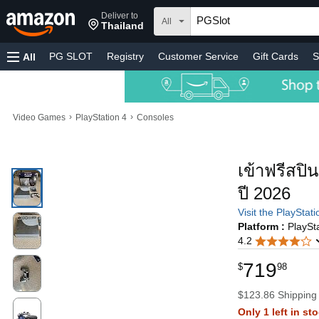
Deliver to
All
Thailand
PG SLOT
Registry
Customer Service
Gift Cards
S
All
›
›
Video Games
PlayStation 4
Consoles
เข้าฟรีสปิ
ปี 2026
Visit the PlayStat
Platform :
PlaySt
4.2
719
$
98
$123.86 Shipping
Only 1 left in st