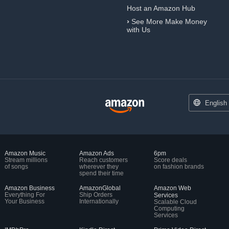
Host an Amazon Hub
›
See More Make Money
with Us
English
Amazon Music
Amazon Ads
6pm
Stream millions
Reach customers
Score deals
of songs
wherever they
on fashion brands
spend their time
Amazon Business
AmazonGlobal
Amazon Web
Everything For
Ship Orders
Services
Your Business
Internationally
Scalable Cloud
Computing
Services