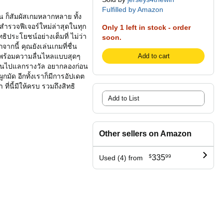
Fulfilled by Amazon
น ก็สัมผัสเกมหลากหลาย ทั้ง
งสำรวจฟีเจอร์ใหม่ล่าสุดในทุก
Only 1 left in stock - order
ิประโยชน์อย่างเต็มที่ ไม่ว่า
soon.
กนี้ คุณยังเล่นเกมที่ชื่น
 พร้อมความลื่นไหลแบบสุดๆ
Add to cart
มกันไปแลกรางวัล อยากลองก่อน
ูกมัด อีกทั้งเราก็มีการอัปเดต
ี่นี้มีให้ครบ รวมถึงสิทธิ
Add to List
Other sellers on Amazon
$
335
99
Used (4) from