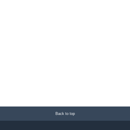
Back to top