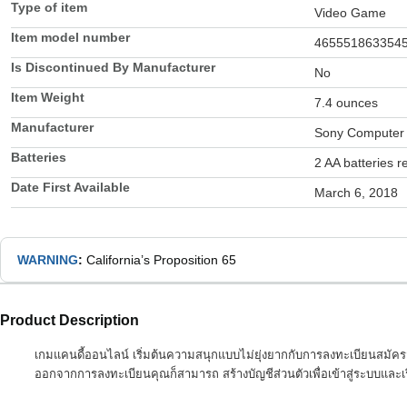
Type of item
Video Game
Item model number
465551863354
Is Discontinued By Manufacturer
No
Item Weight
7.4 ounces
Manufacturer
Sony Computer 
Batteries
2 AA batteries r
Date First Available
March 6, 2018
WARNING
:
California’s Proposition 65
Product Description
เกมแคนดี้ออนไลน์ เริ่มต้นความสนุกแบบไม่ยุ่งยากกับการลงทะเบียนสมัคร
ออกจากการลงทะเบียนคุณก็สามารถ สร้างบัญชีส่วนตัวเพื่อเข้าสู่ระบบและเร