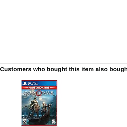
Customers who bought this item also bough