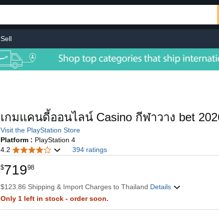
Sell
เกมแคนดี้ออนไลน์ Casino กีฬาวาง bet 20
Visit the PlayStation Store
Platform :
PlayStation 4
4.2
394 ratings
719
$
98
$123.86 Shipping & Import Charges to Thailand
Details
Only 1 left in stock - order soon.