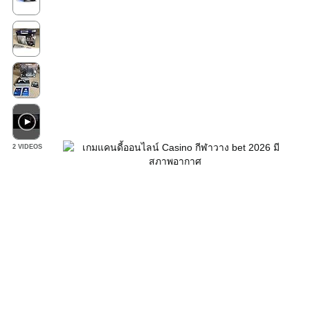
2 VIDEOS