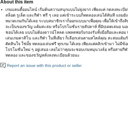
About this item
เกมแคนดี้ออนไลน์ เริ่มต้นความสนุกแบบไม่ยุ่งยาก เพียงแค่ กดลงทะเบีย
สล็อต รูเล็ต และกีฬา ฟรี ๆ เลย แค่เข้าระบบก็ทดลองเล่นได้ทันที แถมยั
หมวดเกมกันได้เลย ระบบสมาชิกเราก็ออกแบบมาเพื่อคุณ เพื่อให้เข้าถึงสิทธ
จะเป็นของขวัญ แต้มสะสม หรือโปรโมชั่นรายสัปดาห์ ที่อัปเดตเสมอ นอกจา
ชอบได้เลย แบบไม่ต้องดาวน์โหลด แพลตฟอร์มรองรับทั้งมือถือและคอม
เล่นเกมคาสิโน และกีฬา ในที่เดียว ก็เลือกเล่นตามสไตล์คุณ สะสมแต้
ตัดสินใจ ใช่มั้ย ทดลองเล่นฟรี ทุกเกม ได้เลย เพียงแค่คลิกเข้ามา ไม่มีข้อผ
โปรโมชั่นใหม่ ๆ อยู่เสมอ เลยไม่ว่าคุณจะชอบเกมหมุนวงล้อ หรือสายกีฬา ท
ทดลอง และของขวัญหลังลงทะเบียนด้วยนะ
Report an issue with this product or seller