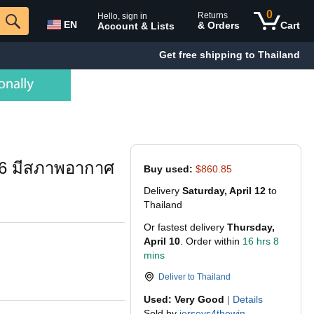
0
Returns
Hello, sign in
EN
& Orders
Cart
Account & Lists
Get free shipping to Thailand
26 มีสภาพอากาศ
Buy used:
$860.85
Delivery
Saturday, April 12
to
Thailand
Or fastest delivery
Thursday,
April 10
. Order within
16 hrs 8
mins
Deliver to
Thailand
Used: Very Good
|
Details
Sold by
jerseys4thewin