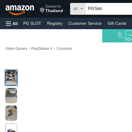
Deliver to
All
Thailand
PG SLOT
Registry
Customer Service
Gift Cards
All
›
›
Video Games
PlayStation 4
Consoles