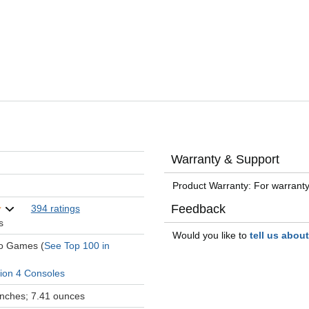
Warranty & Support
Product Warranty: For warranty
Feedback
394 ratings
s
Would you like to
tell us abou
eo Games (
See Top 100 in
tion 4 Consoles
 inches; 7.41 ounces