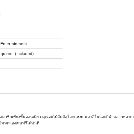
5
Entertainment
equired. (included)
สมาชิกเพียงขั้นตอนเดียว คุณจะได้สัมผัสโลกแห่งเกมคาสิโนและกีฬาหลากหลายประเภ
ิ่มทดลองเล่นฟรีได้ทันที