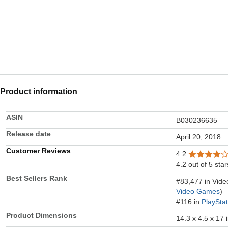
Product information
ASIN
B030236635
Release date
April 20, 2018
Customer Reviews
4.2
4.2 out of 5 star
Best Sellers Rank
#83,477 in Vid
Video Games
)
#116 in
PlaySta
Product Dimensions
14.3 x 4.5 x 17