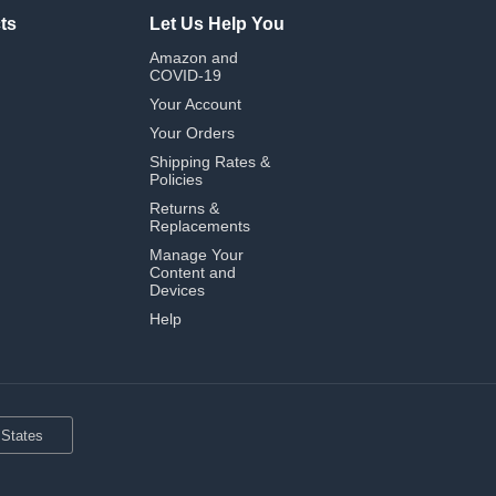
ts
Let Us Help You
Amazon and
COVID-19
Your Account
Your Orders
Shipping Rates &
Policies
Returns &
Replacements
Manage Your
Content and
Devices
Help
 States