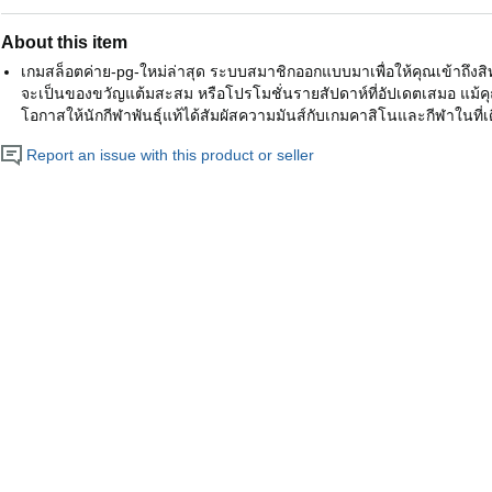
About this item
เกมสล็อตค่าย-pg-ใหม่ล่าสุด ระบบสมาชิกออกแบบมาเพื่อให้คุณเข้าถึงสิทธ
จะเป็นของขวัญแต้มสะสม หรือโปรโมชั่นรายสัปดาห์ที่อัปเดตเสมอ แม้คุณย
โอกาสให้นักกีฬาพันธุ์แท้ได้สัมผัสความมันส์กับเกมคาสิโนและกีฬาในที่เ
Report an issue with this product or seller