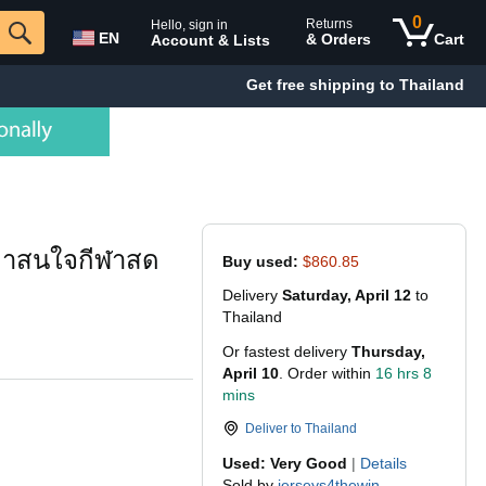
0
Returns
Hello, sign in
EN
& Orders
Cart
Account & Lists
Get free shipping to Thailand
ีมาสนใจกีฬาสด
Buy used:
$860.85
Delivery
Saturday, April 12
to
Thailand
Or fastest delivery
Thursday,
April 10
. Order within
16 hrs 8
mins
Deliver to
Thailand
Used: Very Good
|
Details
Sold by
jerseys4thewin