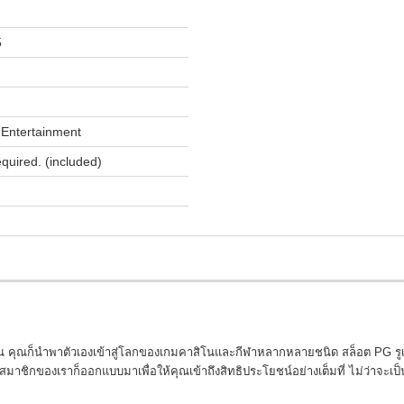
5
Entertainment
equired. (included)
ียน คุณก็นำพาตัวเองเข้าสู่โลกของเกมคาสิโนและกีฬาหลากหลายชนิด สล็อต PG รูเล
สมาชิกของเราก็ออกแบบมาเพื่อให้คุณเข้าถึงสิทธิประโยชน์อย่างเต็มที่ ไม่ว่าจะเ