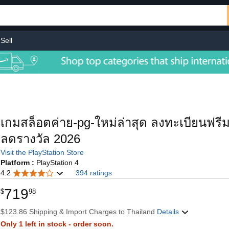
Sell
เกมสล็อตค่าย-pg-ใหม่ล่าสุด ลงทะเบียนฟร
ลดรางวัล 2026
Visit the PlayStation Store
Platform :
PlayStation 4
4.2
394 ratings
719
$
98
$123.86 Shipping & Import Charges to Thailand
Details
Only 1 left in stock - order soon.