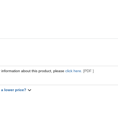
 information about this product, please
click here.
[PDF ]
t a lower price?