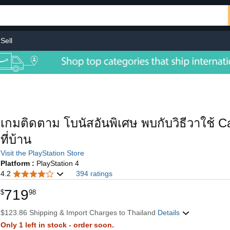
Sell
เกมติดตาม โบนัสอันพิเศษ พบกับวิธีวาใช้ C
ที่บ้าน
Visit the PlayStation Store
Platform :
PlayStation 4
4.2
394 ratings
719
$
98
$123.86 Shipping & Import Charges to Thailand
Details
Only 1 left in stock - order soon.