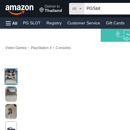
Deliver to
All
Thailand
PG SLOT
Registry
Customer Service
Gift Cards
All
›
›
Video Games
PlayStation 4
Consoles