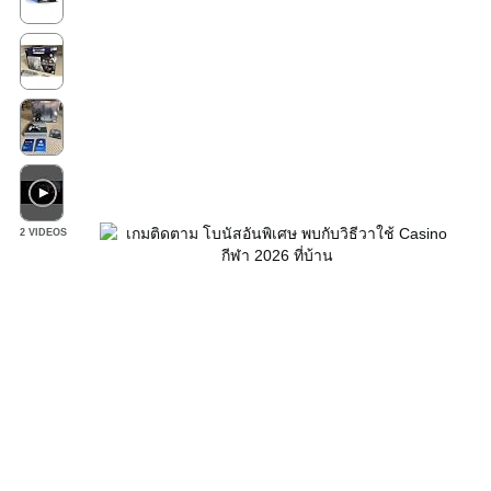
2 VIDEOS