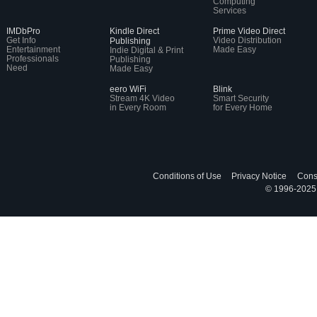
Computing
Services
IMDbPro
Kindle Direct
Prime Video Direct
Get Info
Video Distribution
Publishing
Entertainment
Made Easy
Indie Digital & Print
Professionals
Publishing
Need
Made Easy
eero WiFi
Blink
Stream 4K Video
Smart Security
in Every Room
for Every Home
Conditions of Use
Privacy Notice
Cons
© 1996-2025, 