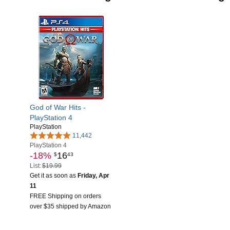
God of War Hits -
PlayStation 4
PlayStation
11,442
PlayStation 4
-18%
16
$
43
List:
$19.99
Get it as soon as
Friday, Apr
11
FREE Shipping on orders
over $35 shipped by Amazon