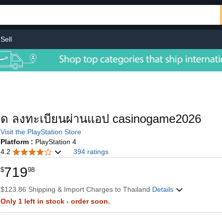
Sell
ีด ลงทะเบียนผ่านแอป casinogame2026
Visit the PlayStation Store
Platform :
PlayStation 4
4.2
394 ratings
719
$
98
$123.86 Shipping & Import Charges to Thailand
Details
Only 1 left in stock - order soon.