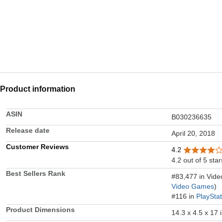
Product information
ASIN
B030236635
Release date
April 20, 2018
Customer Reviews
4.2
4.2 out of 5 star
Best Sellers Rank
#83,477 in Vid
Video Games
)
#116 in
PlaySta
Product Dimensions
14.3 x 4.5 x 17