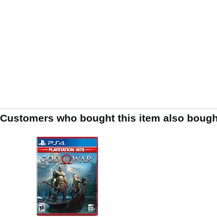
Customers who bought this item also bough