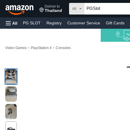
Deliver to
All
Thailand
PG SLOT
Registry
Customer Service
Gift Cards
All
›
›
Video Games
PlayStation 4
Consoles