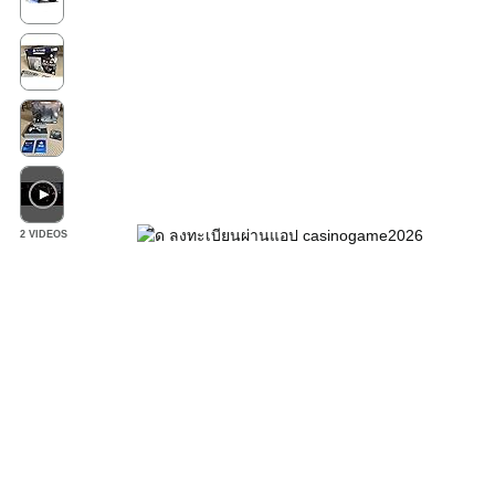
2 VIDEOS