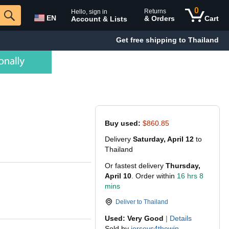
0
Returns
Hello, sign in
EN
& Orders
Cart
Account & Lists
Get free shipping to Thailand
Buy used:
$860.85
Delivery
Saturday, April 12
to
Thailand
Or fastest delivery
Thursday,
April 10
. Order within
16 hrs 8
mins
Deliver to
Thailand
Used: Very Good
|
Details
Sold by
jerseys4thewin