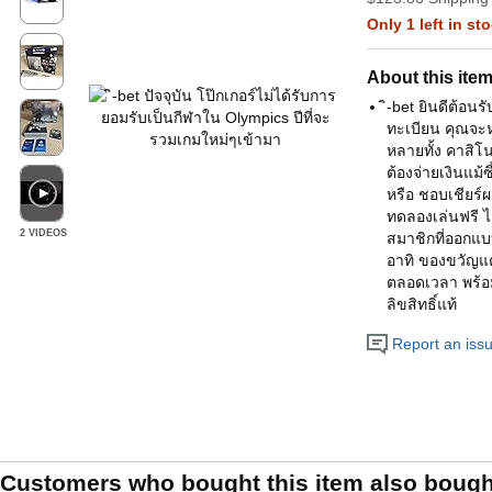
Only 1 left in st
About this ite
ิ-bet ยินดีต้อน
ทะเบียน คุณจะห
หลายทั้ง คาสิโน
ต้องจ่ายเงินแม้
หรือ ชอบเชียร์ผ
ทดลองเล่นฟรี ไม
2 VIDEOS
สมาชิกที่ออกแบ
อาทิ ของขวัญแต
ตลอดเวลา พร้อม
ลิขสิทธิ์แท้
Report an issue
Customers who bought this item also bough