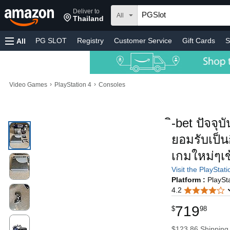
Deliver to
All
Thailand
PG SLOT
Registry
Customer Service
Gift Cards
S
All
›
›
Video Games
PlayStation 4
Consoles
ิ-bet ปัจจุ
ยอมรับเป็น
เกมใหม่ๆเ
Visit the PlayStat
Platform :
PlaySt
4.2
719
$
98
$123.86 Shipping