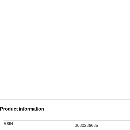
Product information
ASIN
B030236635