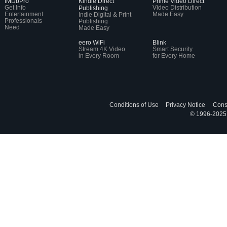
IMDbPro
Kindle Direct
Prime Video Direct
Get Info
Video Distribution
Publishing
Entertainment
Made Easy
Indie Digital & Print
Professionals
Publishing
Need
Made Easy
eero WiFi
Blink
Stream 4K Video
Smart Security
in Every Room
for Every Home
Conditions of Use
Privacy Notice
Cons
© 1996-2025, 