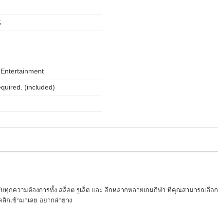
5
Entertainment
equired. (included)
ับทุกความต้องการทั้ง สล็อต รูเล็ต และ อีกหลากหลายเกมกีฬา ที่คุณสามารถเ
คลิกเข้ามาเลย อยากล่ายาง