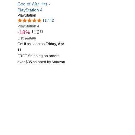
God of War Hits -
PlayStation 4
PlayStation
11,442
PlayStation 4
-18%
16
$
43
List:
$19.99
Get it as soon as
Friday, Apr
11
FREE Shipping on orders
over $35 shipped by Amazon