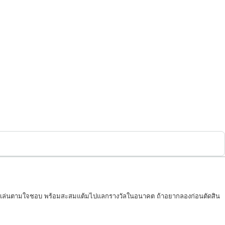
ลือกเล่นตามใจชอบ พร้อมสะสมแต้มไปแลกรางวัลในอนาคต ถ้าอยากลองก่อนตัดสิน