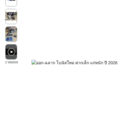
2 VIDEOS