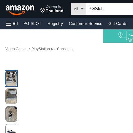
Deliver to
All
Thailand
PG SLOT
Registry
Customer Service
Gift Cards
All
›
›
Video Games
PlayStation 4
Consoles