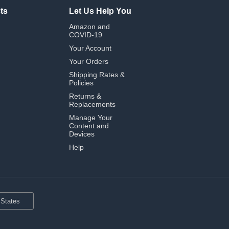
ts
Let Us Help You
Amazon and
COVID-19
Your Account
Your Orders
Shipping Rates &
Policies
Returns &
Replacements
Manage Your
Content and
Devices
Help
 States