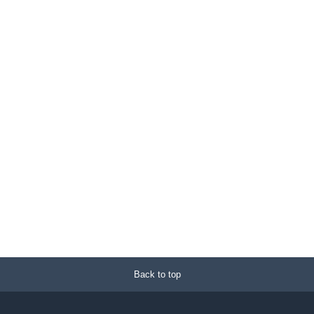
Back to top