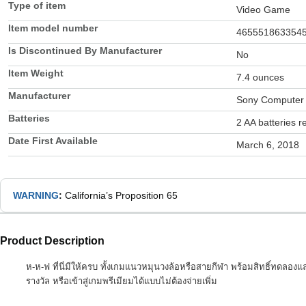
Type of item
Video Game
Item model number
465551863354
Is Discontinued By Manufacturer
No
Item Weight
7.4 ounces
Manufacturer
Sony Computer 
Batteries
2 AA batteries r
Date First Available
March 6, 2018
WARNING
:
California’s Proposition 65
Product Description
ห-ห-ฟ ที่นี่มีให้ครบ ทั้งเกมแนวหมุนวงล้อหรือสายกีฬา พร้อมสิทธิ์ทดลองและ
รางวัล หรือเข้าสู่เกมพรีเมียมได้แบบไม่ต้องจ่ายเพิ่ม