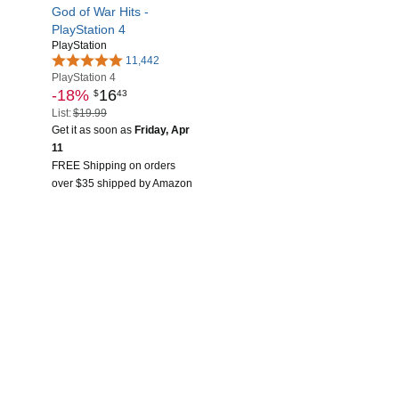
God of War Hits -
PlayStation 4
PlayStation
11,442
PlayStation 4
-18%
16
$
43
List:
$19.99
Get it as soon as
Friday, Apr
11
FREE Shipping on orders
over $35 shipped by Amazon