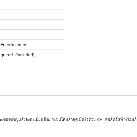
5
Entertainment
equired. (included)
ของขวัญหลังลงทะเบียนด้วย ระบบใหม่ล่าสุด มั่นใจด้วย API ลิขสิทธิ์แท้ พร้อมกิจก