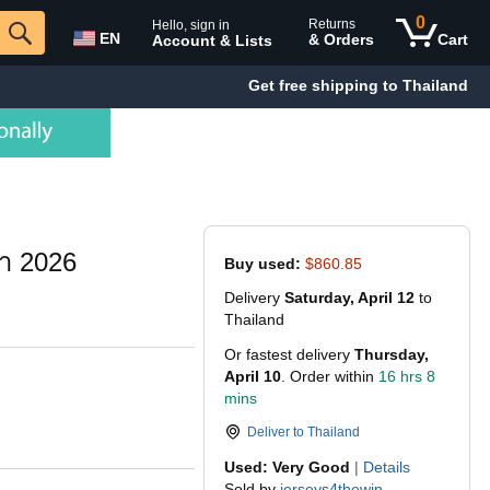
0
Returns
Hello, sign in
EN
& Orders
Cart
Account & Lists
Get free shipping to Thailand
่า 2026
Buy used:
$860.85
Delivery
Saturday, April 12
to
Thailand
Or fastest delivery
Thursday,
April 10
. Order within
16 hrs 8
mins
Deliver to
Thailand
Used: Very Good
|
Details
Sold by
jerseys4thewin