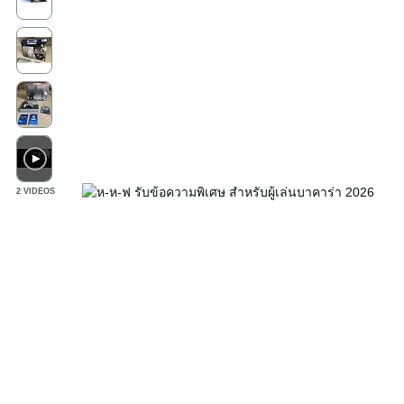
2 VIDEOS