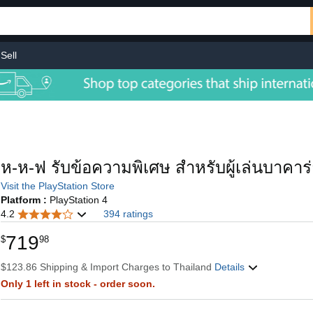
Sell
ห-ห-ฟ รับข้อความพิเศษ สำหรับผู้เล่นบาคาร
Visit the PlayStation Store
Platform :
PlayStation 4
4.2
394 ratings
719
$
98
$123.86 Shipping & Import Charges to Thailand
Details
Only 1 left in stock - order soon.