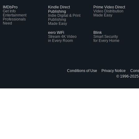
IMDbPro
Kindle Direct
Prime Video Direct
Get Info
Video Distribution
Publishing
Entertainment
Made Easy
Indie Digital & Print
Professionals
Publishing
Need
Made Easy
eero WiFi
Blink
Stream 4K Video
Smart Security
in Every Room
for Every Home
Conditions of Use
Privacy Notice
Cons
© 1996-2025, 