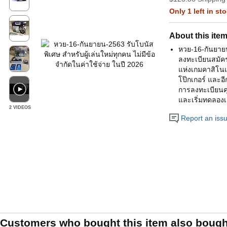
Only 1 left in st
About this ite
หวย-16-กันยายน
ลงทะเบียนสมัคร
แห่งเกมคาสิโน
โป๊กเกอร์ และอ
การลงทะเบียนคุ
และเริ่มทดลองเล
2 VIDEOS
Report an issue
Customers who bought this item also bough