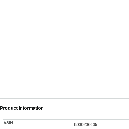
Product information
ASIN
B030236635