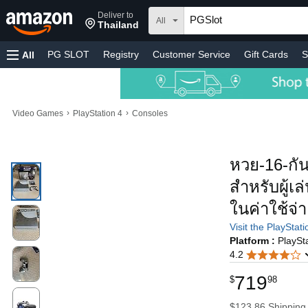
Deliver to
All
Thailand
PG SLOT
Registry
Customer Service
Gift Cards
S
All
›
›
Video Games
PlayStation 4
Consoles
หวย-16-กั
สำหรับผู้เล
ในค่าใช้จ่
Visit the PlayStat
Platform :
PlaySt
4.2
719
$
98
$123.86 Shipping