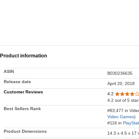
Product information
ASIN
B030236635
Release date
April 20, 2018
Customer Reviews
4.2
4.2 out of 5 star
Best Sellers Rank
#83,477 in Vid
Video Games
)
#116 in
PlaySta
Product Dimensions
14.3 x 4.5 x 17