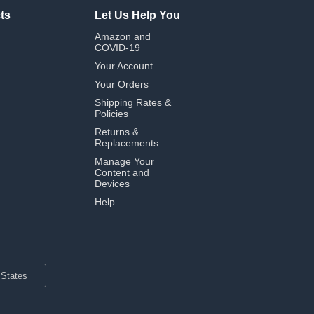
ts
Let Us Help You
Amazon and
COVID-19
Your Account
Your Orders
Shipping Rates &
Policies
Returns &
Replacements
Manage Your
Content and
Devices
Help
 States