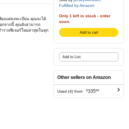
Fulfilled by Amazon
Only 1 left in stock - order
ียงแค่ลงทะเบียน คุณจะได้
soon.
นอกจากนี้ คุณยังสามารถ
ำรวจฟีเจอร์ใหม่ล่าสุดในทุก
Add to cart
Add to List
Other sellers on Amazon
$
335
99
Used (4) from