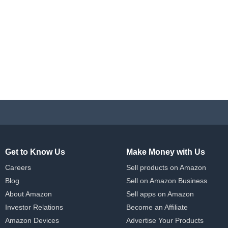
Get to Know Us
Make Money with Us
Careers
Sell products on Amazon
Blog
Sell on Amazon Business
About Amazon
Sell apps on Amazon
Investor Relations
Become an Affiliate
Amazon Devices
Advertise Your Products