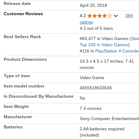
Release date
April 20, 2018
Customer Reviews
4.2
394
ratings
4.2 out of 5 stars
Best Sellers Rank
#83,477 in Video Games (
See
Top 100 in Video Games
)
#116 in
PlayStation 4 Console
Product Dimensions
14.3 x 4.5 x 17 inches; 7.41
ounces
Type of item
Video Game
Item model number
4655518633545
Is Discontinued By Manufacturer
No
Item Weight
7.4 ounces
Manufacturer
Sony Computer Entertainmen
Batteries
2 AA batteries required.
(included)