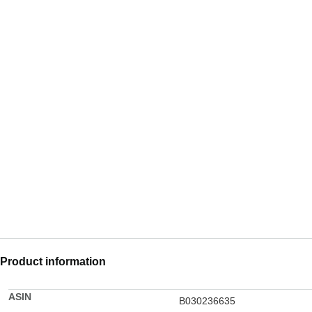
Product information
ASIN
B030236635