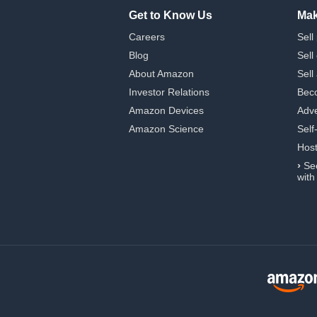
Get to Know Us
Mak
Careers
Sell
Blog
Sell
About Amazon
Sell
Investor Relations
Beco
Amazon Devices
Adve
Amazon Science
Self
Hos
›
Se
with