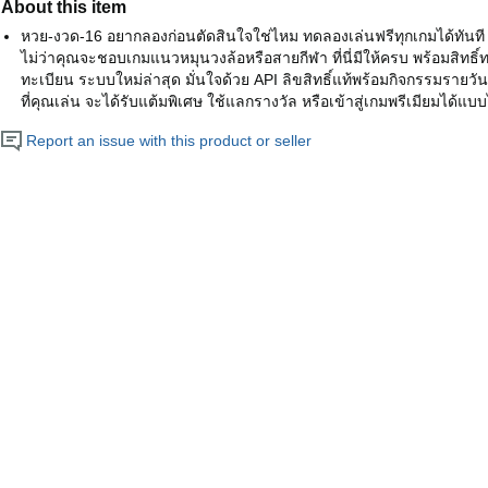
About this item
หวย-งวด-16 อยากลองก่อนตัดสินใจใช่ไหม ทดลองเล่นฟรีทุกเกมได้ทันที ไม
ไม่ว่าคุณจะชอบเกมแนวหมุนวงล้อหรือสายกีฬา ที่นี่มีให้ครบ พร้อมสิท
ทะเบียน ระบบใหม่ล่าสุด มั่นใจด้วย API ลิขสิทธิ์แท้พร้อมกิจกรรมรายวันที่
ที่คุณเล่น จะได้รับแต้มพิเศษ ใช้แลกรางวัล หรือเข้าสู่เกมพรีเมียมได้แบบไ
Report an issue with this product or seller