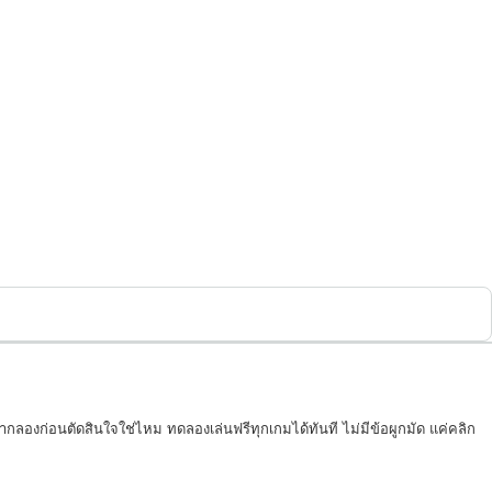
กลองก่อนตัดสินใจใช่ไหม ทดลองเล่นฟรีทุกเกมได้ทันที ไม่มีข้อผูกมัด แค่คลิก