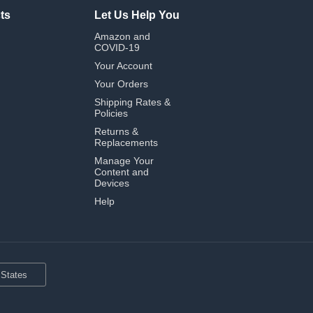
ts
Let Us Help You
Amazon and
COVID-19
Your Account
Your Orders
Shipping Rates &
Policies
Returns &
Replacements
Manage Your
Content and
Devices
Help
 States