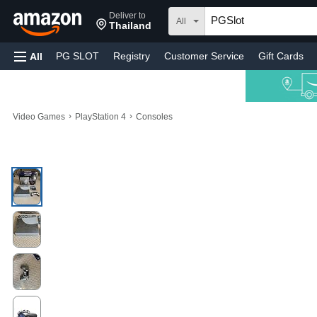
Deliver to
All
Thailand
PG SLOT
Registry
Customer Service
Gift Cards
All
›
›
Video Games
PlayStation 4
Consoles