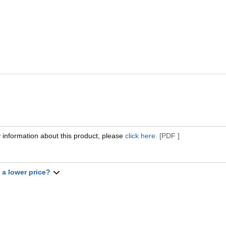
 information about this product, please
click here.
[PDF ]
t a lower price?