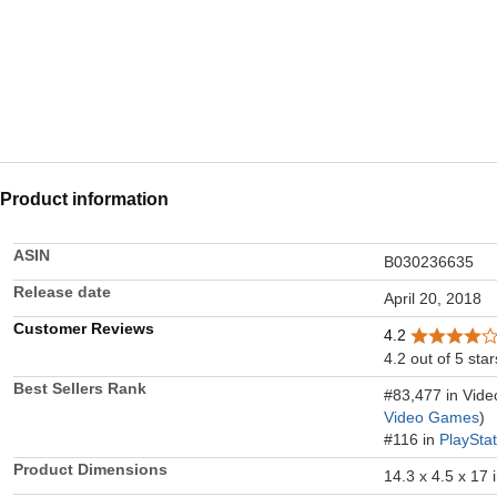
Product information
ASIN
B030236635
Release date
April 20, 2018
Customer Reviews
4.2
4.2 out of 5 star
Best Sellers Rank
#83,477 in Vid
Video Games
)
#116 in
PlaySta
Product Dimensions
14.3 x 4.5 x 17