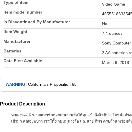
Type of item
Video Game
Item model number
465551863354
Is Discontinued By Manufacturer
No
Item Weight
7.4 ounces
Manufacturer
Sony Computer 
Batteries
2 AA batteries r
Date First Available
March 6, 2018
WARNING
:
California’s Proposition 65
Product Description
หวย-งวด-16 ระบบสมาชิกออกแบบมาเพื่อให้คุณเข้าถึงสิทธิประโยชน์อย่างเต
เข้ามา คุณจะพบว่า เรามีทั้งเกมหมุนวงล้อ และสาย กีฬา ครบถ้วน พร้อมส