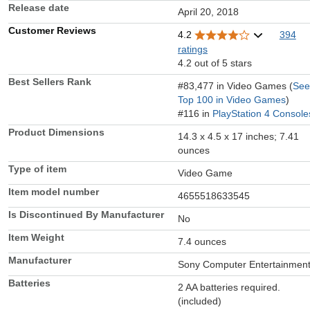
Release date
April 20, 2018
Customer Reviews
4.2
394
ratings
4.2 out of 5 stars
Best Sellers Rank
#83,477 in Video Games (
See
Top 100 in Video Games
)
#116 in
PlayStation 4 Console
Product Dimensions
14.3 x 4.5 x 17 inches; 7.41
ounces
Type of item
Video Game
Item model number
4655518633545
Is Discontinued By Manufacturer
No
Item Weight
7.4 ounces
Manufacturer
Sony Computer Entertainmen
Batteries
2 AA batteries required.
(included)