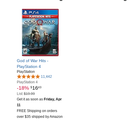
God of War Hits -
PlayStation 4
PlayStation
11,442
PlayStation 4
-18%
16
$
43
List:
$19.99
Get it as soon as
Friday, Apr
11
FREE Shipping on orders
over $35 shipped by Amazon